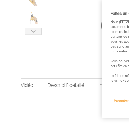
Faites un
Nous (PETZL 
assurer du b
notre trafic
partenaires 
vous les acc
pas sur d’au
toute votre 
Vous pouvez 
cet effet en
Le fait de r
refus ne vou
Vidéo
Descriptif détaillé
Informations 
Paramètr