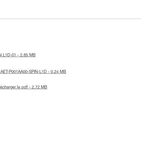
IN L1D-01 - 2.85 MB
UE-AET-P001AA00-SPIN-L1D - 0.24 MB
lécharger le pdf - 2.72 MB