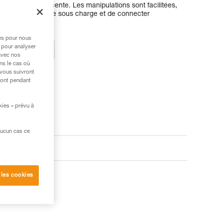
ntaire à la descente. Les manipulations sont facilitées,
d'orienter la poulie sous charge et de connecter
es ou sangles.
res pour nous
 pour analyser
ez un revendeur
avec nos
ns le cas où
 vous suivront
ront pendant
kies » prévu à
aucun cas ce
 les cookies