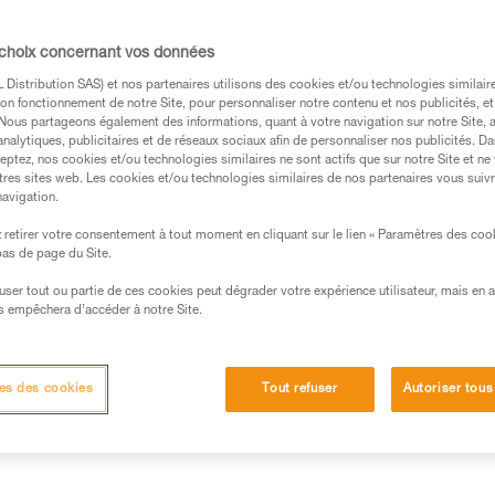
corde pour un freinage suppléme
grâce à l'émerillon permettant 
directement mousquetons, cord
 choix concernant vos données
Distribution SAS) et nos partenaires utilisons des cookies et/ou technologies similai
on fonctionnement de notre Site, pour personnaliser notre contenu et nos publicités, et
Achetez en ligne
Trouv
. Nous partageons également des informations, quant à votre navigation sur notre Site, 
analytiques, publicitaires et de réseaux sociaux afin de personnaliser nos publicités. Da
eptez, nos cookies et/ou technologies similaires ne sont actifs que sur notre Site et ne
tres sites web. Les cookies et/ou technologies similaires de nos partenaires vous suiv
navigation.
retirer votre consentement à tout moment en cliquant sur le lien « Paramètres des coo
 bas de page du Site.
efuser tout ou partie de ces cookies peut dégrader votre expérience utilisateur, mais en 
s empêchera d’accéder à notre Site.
Autres produits
techniques
Inspection
es des cookies
Tout refuser
Autoriser tous