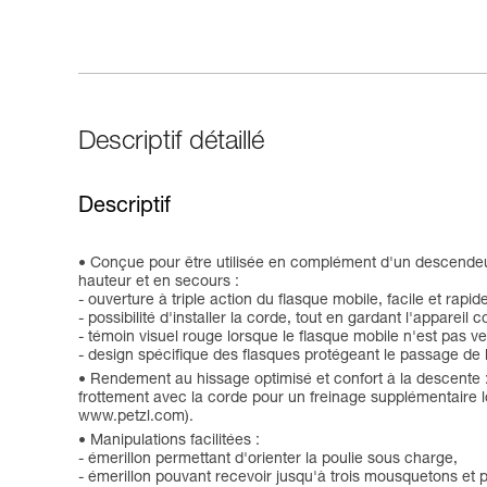
Descriptif détaillé
Descriptif
Conçue pour être utilisée en complément d'un descendeu
hauteur et en secours :
- ouverture à triple action du flasque mobile, facile et rapi
- possibilité d'installer la corde, tout en gardant l'appareil
- témoin visuel rouge lorsque le flasque mobile n'est pas ver
- design spécifique des flasques protégeant le passage de l
Rendement au hissage optimisé et confort à la descente :
frottement avec la corde pour un freinage supplémentaire l
www.petzl.com).
Manipulations facilitées :
- émerillon permettant d'orienter la poulie sous charge,
- émerillon pouvant recevoir jusqu'à trois mousquetons et p