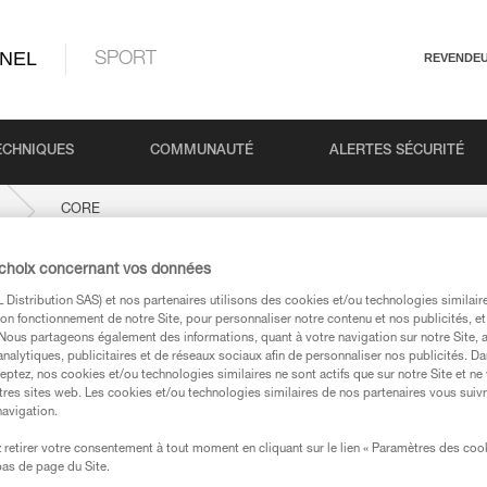
NEL
SPORT
REVENDE
ECHNIQUES
COMMUNAUTÉ
ALERTES SÉCURITÉ
CORE
 choix concernant vos données
Distribution SAS) et nos partenaires utilisons des cookies et/ou technologies similai
on fonctionnement de notre Site, pour personnaliser notre contenu et nos publicités, et
. Nous partageons également des informations, quant à votre navigation sur notre Site, 
analytiques, publicitaires et de réseaux sociaux afin de personnaliser nos publicités. Da
eptez, nos cookies et/ou technologies similaires ne sont actifs que sur notre Site et ne
tres sites web. Les cookies et/ou technologies similaires de nos partenaires vous suiv
navigation.
techniques
retirer votre consentement à tout moment en cliquant sur le lien « Paramètres des coo
 bas de page du Site.