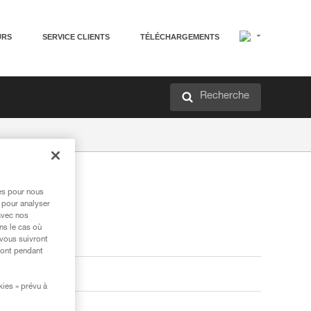
URS
SERVICE CLIENTS
TÉLÉCHARGEMENTS
Recherche
res pour nous
 pour analyser
avec nos
ns le cas où
 vous suivront
ront pendant
kies » prévu à