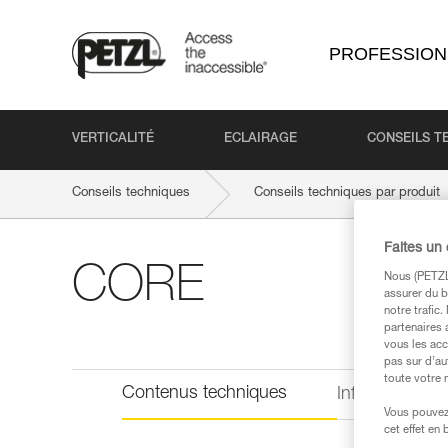
PROFESSION
VERTICALITÉ
ECLAIRAGE
CONSEILS T
Conseils techniques
Conseils techniques par produit
Faites un
CORE
Nous (PETZL 
assurer du b
notre trafic
partenaires 
vous les acc
pas sur d’au
toute votre 
Contenus techniques
Informations 
Vous pouvez 
cet effet en