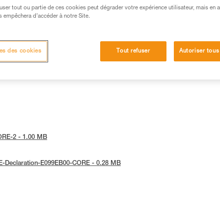
efuser tout ou partie de ces cookies peut dégrader votre expérience utilisateur, mais en 
s empêchera d’accéder à notre Site.
es des cookies
Tout refuser
Autoriser tous
CORE-2 - 1.00 MB
 UE-Declaration-E099EB00-CORE - 0.28 MB