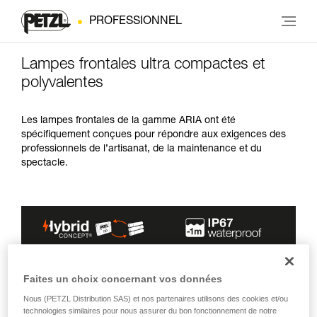
PROFESSIONNEL
Lampes frontales ultra compactes et
polyvalentes
Les lampes frontales de la gamme ARIA ont été
spécifiquement conçues pour répondre aux exigences des
professionnels de l’artisanat, de la maintenance et du
spectacle.
Faites un choix concernant vos données
Nous (PETZL Distribution SAS) et nos partenaires utilisons des cookies et/ou
technologies similaires pour nous assurer du bon fonctionnement de notre
PUISSANCE
AUTONOMIE
ALIMENTATION
COULEUR(S)
FAISCEAUX
MAX.
MAX.
FOURNIE
D’ÉCLAIRAGE