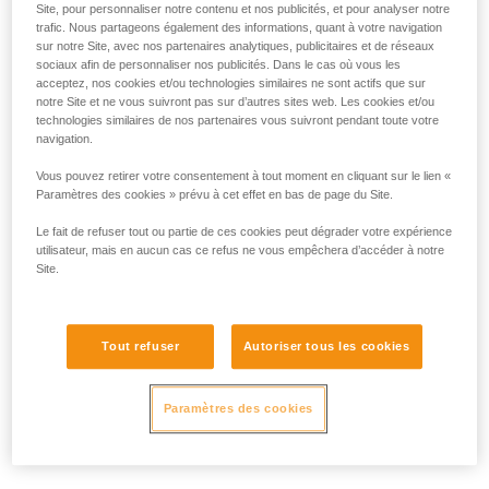
Site, pour personnaliser notre contenu et nos publicités, et pour analyser notre
trafic. Nous partageons également des informations, quant à votre navigation
600 lm
100 h
sur notre Site, avec nos partenaires analytiques, publicitaires et de réseaux
sociaux afin de personnaliser nos publicités. Dans le cas où vous les
acceptez, nos cookies et/ou technologies similaires ne sont actifs que sur
notre Site et ne vous suivront pas sur d’autres sites web. Les cookies et/ou
450 lm
100 h
technologies similaires de nos partenaires vous suivront pendant toute votre
navigation.
Vous pouvez retirer votre consentement à tout moment en cliquant sur le lien «
450 lm
110 h
Paramètres des cookies » prévu à cet effet en bas de page du Site.
Le fait de refuser tout ou partie de ces cookies peut dégrader votre expérience
utilisateur, mais en aucun cas ce refus ne vous empêchera d’accéder à notre
450 lm
110 h
Site.
350 lm
110 h
Tout refuser
Autoriser tous les cookies
350 lm
110 h
Paramètres des cookies