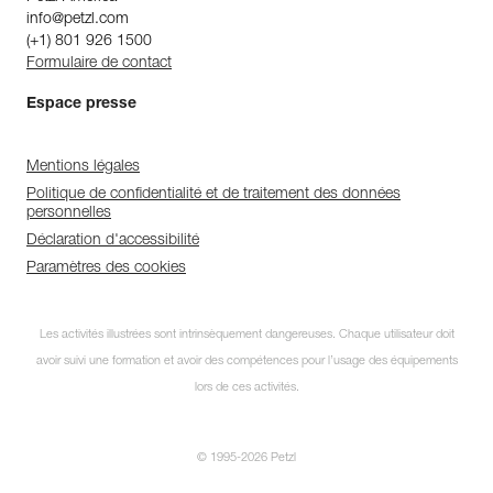
info@petzl.com
(+1) 801 926 1500
Formulaire de contact
Espace presse
Mentions légales
Politique de confidentialité et de traitement des données
personnelles
Déclaration d'accessibilité
Paramètres des cookies
Les activités illustrées sont intrinsèquement dangereuses. Chaque utilisateur doit
avoir suivi une formation et avoir des compétences pour l’usage des équipements
lors de ces activités.
© 1995-2026 Petzl