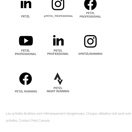
Les activités illustrées sont intrinsèquement dangereuses. Chaque utilisateur doit avoir su
activités. Contact Petzl Canada