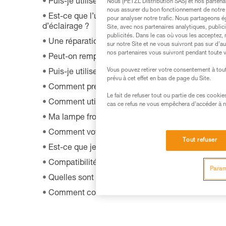
Puis-je utiliser ma lampe connectée indépendamm
Nous (PETZL Distribution SAS) et nos partenai
nous assurer du bon fonctionnement de notre S
Est-ce que l’utilisation d’une batterie recharge
pour analyser notre trafic. Nous partageons é
d’éclairage ?
Site, avec nos partenaires analytiques, public
publicités. Dans le cas où vous les acceptez, 
Une réparation de ma lampe frontale est-elle pos
sur notre Site et ne vous suivront pas sur d’a
nos partenaires vous suivront pendant toute v
Peut-on remplacer une led sur une frontale ?
Vous pouvez retirer votre consentement à tout
Puis-je utiliser ma lampe sur route à vélo ?
prévu à cet effet en bas de page du Site.
Comment prendre soin d'un bandeau de lampe fr
Le fait de refuser tout ou partie de ces cooki
Comment utiliser ma lampe dans le brouillard ?
cas ce refus ne vous empêchera d’accéder à no
Ma lampe frontale n'éclaire plus ou n'éclaire plus
Comment voyager en avion avec une lampe front
Tout refuser
Est-ce que je peux installer une lampe frontale s
Compatibilité des lampes avec HELMET ADAPT
Param
Quelles sont les batteries rechargeables compat
Comment commander un nouveau bandeau ?