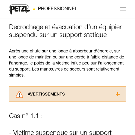
PROFESSIONNEL
Décrochage et évacuation d’un équipier
suspendu sur un support statique
Après une chute sur une longe à absorbeur d’énergie, sur
une longe de maintien ou sur une corde à faible distance de
l’ancrage, le poids de la victime influe peu sur l’allongement
du support. Les manœuvres de secours sont relativement
simples.
AVERTISSEMENTS
Lisez attentivement les notices techniques des
produits utilisés dans ce conseil avant de le
Cas n° 1.1 :
consulter. Vous devez avoir compris les
informations de la notice technique pour
pouvoir comprendre ce complément
- Victime suspendue sur un support