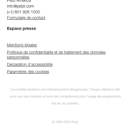
Petzl America
info@petzl.com
(+1) 801 926 1500
Formulaire de contact
Espace presse
Mentions légales
Politique de confidentialité et de traitement des données
personnelles
Déclaration d'accessibilité
Paramètres des cookies
Les activités illustrées sont intrinsèquement dangereuses. Chaque utilisateur doit
avoir suivi une formation et avoir des compétences pour l’usage des équipements
lors de ces activités.
© 1995-2026 Petzl