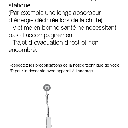
d’informations.
statique.
Maîtriser ces techniques nécessite une
formation et un entraînement spécifique. Validez
(Par exemple une longe absorbeur
avec un professionnel votre capacité à refaire
d’énergie déchirée lors de la chute).
la manipulation, seul, en toute sécurité, avant
- Victime en bonne santé ne nécessitant
de la reproduire en autonomie.
pas d’accompagnement.
Nous donnons des exemples de techniques
liées à votre activité. Il peut en exister d’autres
- Trajet d’évacuation direct et non
que nous ne décrivons pas ici.
encombré.
Respectez les préconisations de la notice technique de votre
I’D pour la descente avec appareil à l’ancrage.