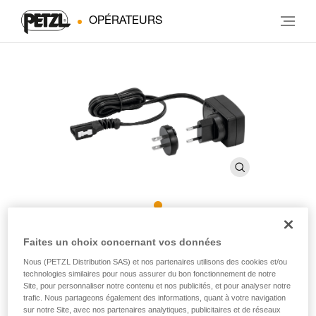
OPÉRATEURS
Chargeur rapide
Faites un choix concernant vos données
Nous (PETZL Distribution SAS) et nos partenaires utilisons des cookies et/ou
technologies similaires pour nous assurer du bon fonctionnement de notre
Chargeur secteur rapide pour batterie rechargeable R2
Site, pour personnaliser notre contenu et nos publicités, et pour analyser notre
trafic. Nous partageons également des informations, quant à votre navigation
Chargeur secteur rapide, compatible EUR/US, destiné à la
sur notre Site, avec nos partenaires analytiques, publicitaires et de réseaux