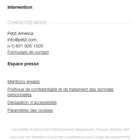
Intervention
CONTACTEZ-NOUS
Petzl America
info@petzl.com
(+1) 801 926 1500
Formulaire de contact
Espace presse
Mentions légales
Politique de confidentialité et de traitement des données
personnelles
Déclaration d'accessibilité
Paramètres des cookies
Les activités illustrées sont intrinsèquement dangereuses. Chaque utilisateur doit
avoir suivi une formation et avoir des compétences pour l’usage des équipements