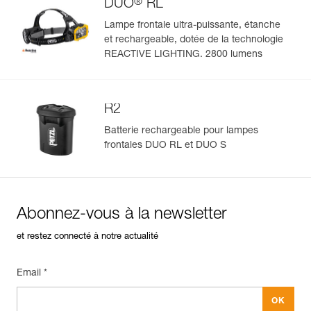
®
DUO
RL
FAQ
Lampe frontale ultra-puissante, étanche
Voir tous les contenus techniques
et rechargeable, dotée de la technologie
Gérer et inspecter facilement votre EPI
REACTIVE LIGHTING. 2800 lumens
Ajoutez un produit Petzl en scannant simplement son
datamatrix : toutes les informations relatives au produit
s'afficheront automatiquement.
R2
Importez et exportez facilement vos données EPI
Batterie rechargeable pour lampes
existantes.
frontales DUO RL et DUO S
Voir l'historique d'un produit à partir de sa date de
fabrication.
En savoir plus
Abonnez-vous à la newsletter
et restez connecté à notre actualité
Email *