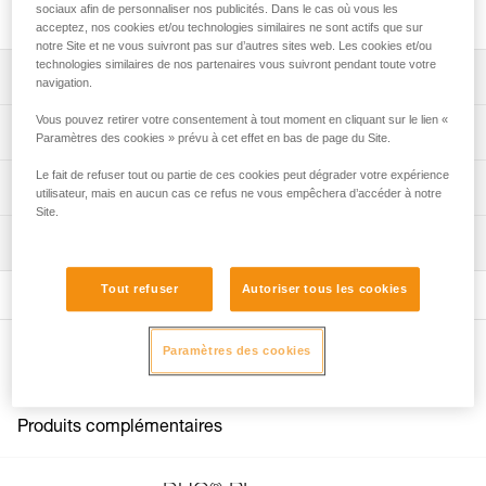
charge de la batterie rechargeable R2.
sociaux afin de personnaliser nos publicités. Dans le cas où vous les
acceptez, nos cookies et/ou technologies similaires ne sont actifs que sur
notre Site et ne vous suivront pas sur d’autres sites web. Les cookies et/ou
technologies similaires de nos partenaires vous suivront pendant toute votre
Descriptif
navigation.
Vous pouvez retirer votre consentement à tout moment en cliquant sur le lien «
Alimentation secteur compatible 100/240 V EUR/US.
Spécifications techniques
Paramètres des cookies » prévu à cet effet en bas de page du Site.
Compatible avec les batteries rechargeables R2, ACCU 2
et ACCU 4 ULTRA.
Le fait de refuser tout ou partie de ces cookies peut dégrader votre expérience
Poids: 145 g
Informations techniques
utilisateur, mais en aucun cas ce refus ne vous empêchera d’accéder à notre
Temps de charge :
Certification(s): CE, UKCA
Site.
Notice
- batterie rechargeable R2 et ACCU 2 : 4 heures,
Produit livré avec prise secteur interchangeable au
Inspection
Télécharger le pdf technical-notice-chargeur-rapide-1
- batterie rechargeable ACCU 4 ULTRA : 6 heures.
standard Europe et Amérique du Nord
Télécharger le pdf DUO PRO ACCESSORIES
Témoin lumineux de fin de charge.
Tout refuser
Autoriser tous les cookies
COMPATIBILITY
Spécifications référence(s)
Télécharger le pdf DUO SPORT ACCESSORIES
COMPATIBILITY
Référence : E55800
Paramètres des cookies
Autres produits
Garantie : 3 ans
Déclaration de conformité
Conditionnement : 1
Télécharger le pdf UE-Declaration-E55800-CHARGEUR-
RAPIDE
Produits complémentaires
Télécharger le pdf UKCA-Declaration-E55800-
CHARGEUR RAPIDE
FAQ