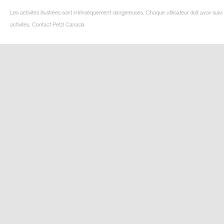
Les activités illustrées sont intrinsèquement dangereuses. Chaque utilisateur doit avoir su
activités. Contact Petzl Canada