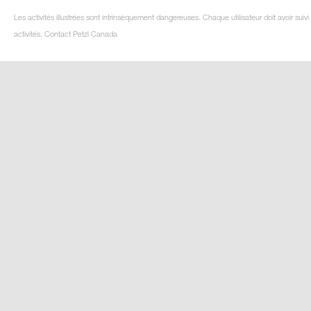
Les activités illustrées sont intrinsèquement dangereuses. Chaque utilisateur doit avoir su
activités. Contact Petzl Canada