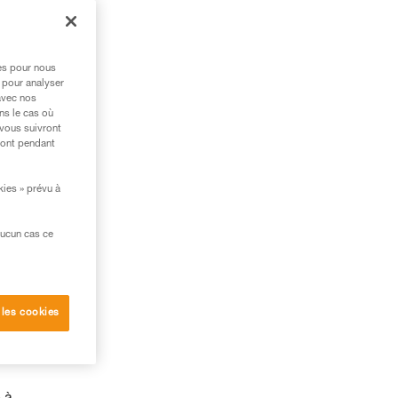
res pour nous
 pour analyser
avec nos
ns le cas où
 vous suivront
ront pendant
kies » prévu à
aucun cas ce
 les cookies