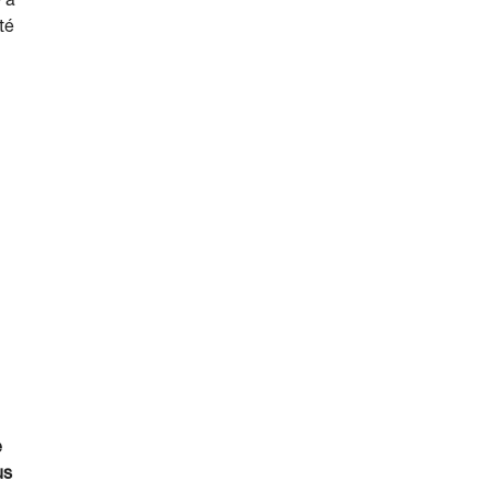
e à
té
e
us