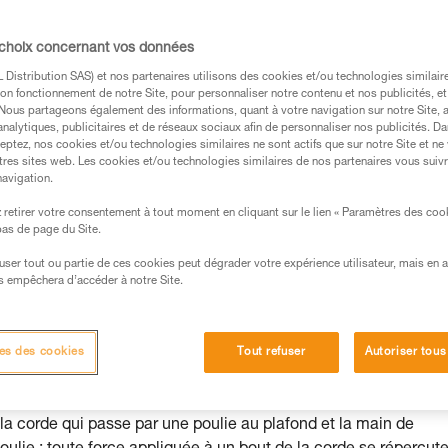
 choix concernant vos données
Distribution SAS) et nos partenaires utilisons des cookies et/ou technologies similai
on fonctionnement de notre Site, pour personnaliser notre contenu et nos publicités, et
. Nous partageons également des informations, quant à votre navigation sur notre Site, 
s des produits utilisés dans ce conseil avant de le
analytiques, publicitaires et de réseaux sociaux afin de personnaliser nos publicités. Da
eptez, nos cookies et/ou technologies similaires ne sont actifs que sur notre Site et ne
formations de la notice technique pour pouvoir
tres sites web. Les cookies et/ou technologies similaires de nos partenaires vous suiv
.
navigation.
ormation et un entraînement spécifique. Validez avec
retirer votre consentement à tout moment en cliquant sur le lien « Paramètres des coo
 manipulation, seul, en toute sécurité, avant de la
 bas de page du Site.
efuser tout ou partie de ces cookies peut dégrader votre expérience utilisateur, mais en 
iées à votre activité. Il peut en exister d’autres que
s empêchera d’accéder à notre Site.
es des cookies
Tout refuser
Autoriser tous
a corde qui passe par une poulie au plafond et la main de