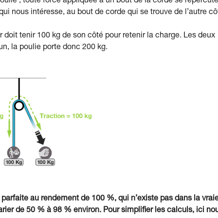
a poulie ; toute force appliquée à un bout de la corde se répercut
s qui nous intéresse, au bout de corde qui se trouve de l’autre cô
ur doit tenir 100 kg de son côté pour retenir la charge. Les deux
n, la poulie porte donc 200 kg.
 parfaite au rendement de 100 %, qui n’existe pas dans la vrai
rier de 50 % à 98 % environ. Pour simplifier les calculs, ici no