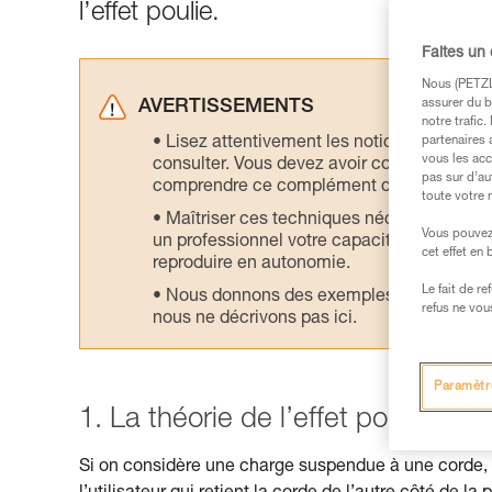
l’effet poulie.
Faites un
Nous (PETZL 
assurer du b
AVERTISSEMENTS
notre trafic
Lisez attentivement les notices technique
partenaires 
vous les acc
consulter. Vous devez avoir compris les in
pas sur d’au
comprendre ce complément d’informations
toute votre 
Maîtriser ces techniques nécessite une f
Vous pouvez 
un professionnel votre capacité à refaire la
cet effet en
reproduire en autonomie.
Le fait de r
Nous donnons des exemples de techniques l
refus ne vou
nous ne décrivons pas ici.
Paramètr
1. La théorie de l’effet poulie
Si on considère une charge suspendue à une corde, l