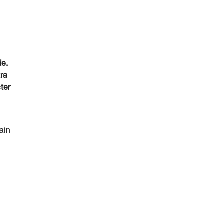
de.
tra
ter
ain