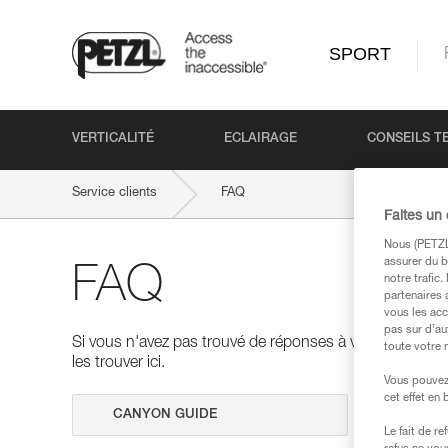
SPORT
VERTICALITÉ
ECLAIRAGE
CONSEILS T
Service clients
FAQ
Faites un
Nous (PETZL 
assurer du b
FAQ
notre trafic
partenaires 
vous les acc
pas sur d’au
Si vous n'avez pas trouvé de réponses à vos questions
toute votre 
les trouver ici.
Vous pouvez 
cet effet en
Effectuer 
Le fait de r