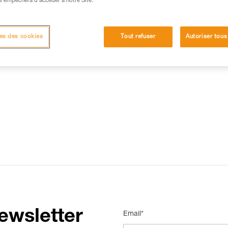
s empêchera d’accéder à notre Site.
15 RÉPONSES LES PLUS CONSULTÉES
CONTACT
es des cookies
Tout refuser
Autoriser tous
ewsletter
Email*