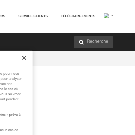
URS
SERVICE CLIENTS
TÉLÉCHARGEMENTS
Recherche
res pour nous
 pour analyser
avec nos
ns le cas où
 vous suivront
ront pendant
kies » prévu à
aucun cas ce