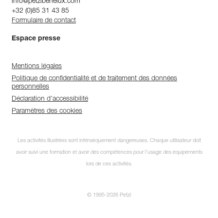
info@petzlbenelux.com
+32 (0)85 31 43 85
Formulaire de contact
Espace presse
Mentions légales
Politique de confidentialité et de traitement des données
personnelles
Déclaration d'accessibilité
Paramètres des cookies
Les activités illustrées sont intrinsèquement dangereuses. Chaque utilisateur doit
avoir suivi une formation et avoir des compétences pour l’usage des équipements
lors de ces activités.
© 1995-2026 Petzl