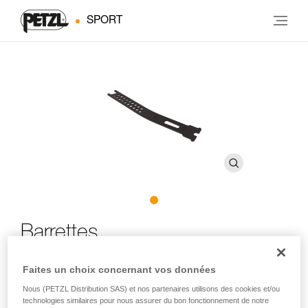
SPORT
Barrettes
Faites un choix concernant vos données
Barrettes de rechange pour crampons LYNX, SARKEN,
VASAK et IRVIS
Nous (PETZL Distribution SAS) et nos partenaires utilisons des cookies et/ou
technologies similaires pour nous assurer du bon fonctionnement de notre