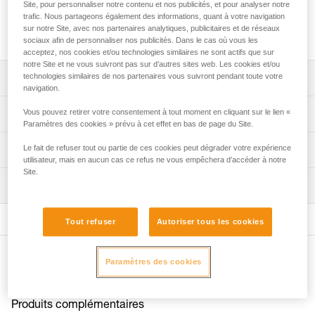
Barrettes de rechange pour les crampons LYNX, SARKEN,
Site, pour personnaliser notre contenu et nos publicités, et pour analyser notre
trafic. Nous partageons également des informations, quant à votre navigation
VASAK et IRVIS. Elles sont aussi compatibles avec les
sur notre Site, avec nos partenaires analytiques, publicitaires et de réseaux
crampons DART pour les pointures du 38 au 49.
sociaux afin de personnaliser nos publicités. Dans le cas où vous les
acceptez, nos cookies et/ou technologies similaires ne sont actifs que sur
notre Site et ne vous suivront pas sur d’autres sites web. Les cookies et/ou
technologies similaires de nos partenaires vous suivront pendant toute votre
Descriptif
navigation.
Barrettes de rechange pour les crampons LYNX
Vous pouvez retirer votre consentement à tout moment en cliquant sur le lien «
Spécifications techniques
(U034AA00), SARKEN (U008AA00 et T10A LLU), VASAK
Paramètres des cookies » prévu à cet effet en bas de page du Site.
(U007XA00 et T05A XXX) et IRVIS (U006XA00 et T03A
Poids: 110 g
Le fait de refuser tout ou partie de ces cookies peut dégrader votre expérience
Informations techniques
XXX).
utilisateur, mais en aucun cas ce refus ne vous empêchera d’accéder à notre
Matière(s): acier
Barrettes longues pour DART (U001AC00 et U001AB00),
Site.
Notice
adaptées aux pointures du 38 au 49.
Inspection
Spécifications référence(s)
Télécharger le pdf CRAMPON - ACCESSORY
COMPATIBILITY
Réglables par demi-pointure.
Référence : T03A BA
FAQ
Tout refuser
Autoriser tous les cookies
Produit livré par paire.
Garantie : 3 ans
FAQ
Conditionnement : 1
Autres produits
Paramètres des cookies
Voir tous les contenus techniques
Produits complémentaires