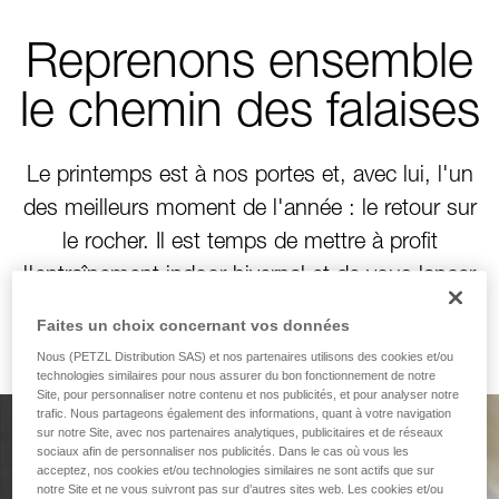
Reprenons ensemble
le chemin des falaises
Le printemps est à nos portes et, avec lui, l'un
des meilleurs moment de l'année : le retour sur
le rocher. Il est temps de mettre à profit
l'entraînement indoor hivernal et de vous lancer
de nouveaux défis verticaux !
Faites un choix concernant vos données
Nous (PETZL Distribution SAS) et nos partenaires utilisons des cookies et/ou
technologies similaires pour nous assurer du bon fonctionnement de notre
Site, pour personnaliser notre contenu et nos publicités, et pour analyser notre
trafic. Nous partageons également des informations, quant à votre navigation
sur notre Site, avec nos partenaires analytiques, publicitaires et de réseaux
Conçu pour grimper.
sociaux afin de personnaliser nos publicités. Dans le cas où vous les
acceptez, nos cookies et/ou technologies similaires ne sont actifs que sur
notre Site et ne vous suivront pas sur d’autres sites web. Les cookies et/ou