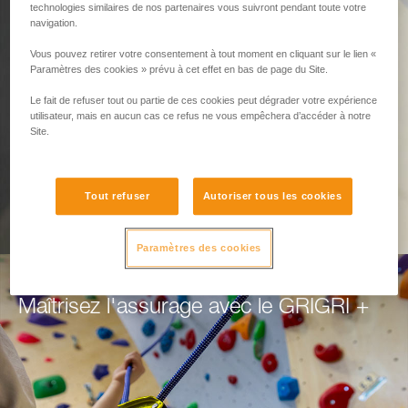
Pensé pour assurer.
technologies similaires de nos partenaires vous suivront pendant toute votre
navigation.
Vous pouvez retirer votre consentement à tout moment en cliquant sur le lien «
GRIGRI+ : plus de sérénité en tête comme en
Paramètres des cookies » prévu à cet effet en bas de page du Site.
moulinette.
Le fait de refuser tout ou partie de ces cookies peut dégrader votre expérience
utilisateur, mais en aucun cas ce refus ne vous empêchera d’accéder à notre
DÉCOUVREZ LE GRIGRI +
Site.
Tout refuser
Autoriser tous les cookies
Paramètres des cookies
Maîtrisez l'assurage avec le GRIGRI +