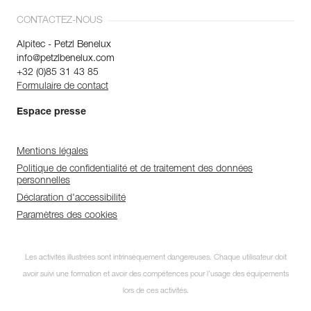
CONTACTEZ-NOUS
Alpitec - Petzl Benelux
info@petzlbenelux.com
+32 (0)85 31 43 85
Formulaire de contact
Espace presse
Mentions légales
Politique de confidentialité et de traitement des données
personnelles
Déclaration d'accessibilité
Paramètres des cookies
Les activités illustrées sont intrinsèquement dangereuses. Chaque utilisateur doit
avoir suivi une formation et avoir des compétences pour l’usage des équipements
lors de ces activités.