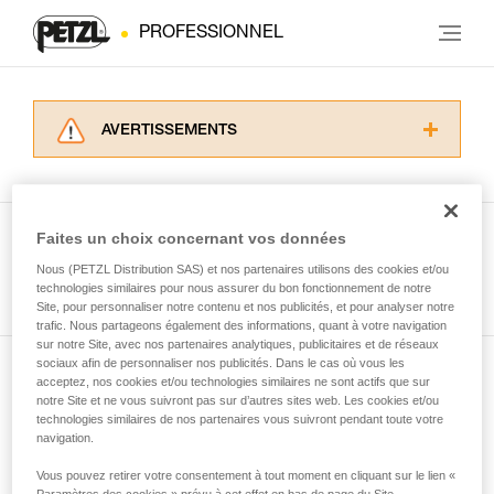
PROFESSIONNEL
AVERTISSEMENTS
Lisez attentivement les notices techniques des
produits utilisés dans ce conseil avant de le
consulter. Vous devez avoir compris les
informations de la notice technique pour
Faites un choix concernant vos données
pouvoir comprendre ce complément
Nous (PETZL Distribution SAS) et nos partenaires utilisons des cookies et/ou
Voir tous les conseils
d’informations.
technologies similaires pour nous assurer du bon fonctionnement de notre
Maîtriser ces techniques nécessite une
Site, pour personnaliser notre contenu et nos publicités, et pour analyser notre
formation et un entraînement spécifique. Validez
trafic. Nous partageons également des informations, quant à votre navigation
sur notre Site, avec nos partenaires analytiques, publicitaires et de réseaux
avec un professionnel votre capacité à refaire
sociaux afin de personnaliser nos publicités. Dans le cas où vous les
la manipulation, seul, en toute sécurité, avant
acceptez, nos cookies et/ou technologies similaires ne sont actifs que sur
Abonnez-vous à la newsletter
de la reproduire en autonomie.
notre Site et ne vous suivront pas sur d’autres sites web. Les cookies et/ou
Nous donnons des exemples de techniques
technologies similaires de nos partenaires vous suivront pendant toute votre
et restez connecté à notre actualité
liées à votre activité. Il peut en exister d’autres
navigation.
que nous ne décrivons pas ici.
Vous pouvez retirer votre consentement à tout moment en cliquant sur le lien «
Email *