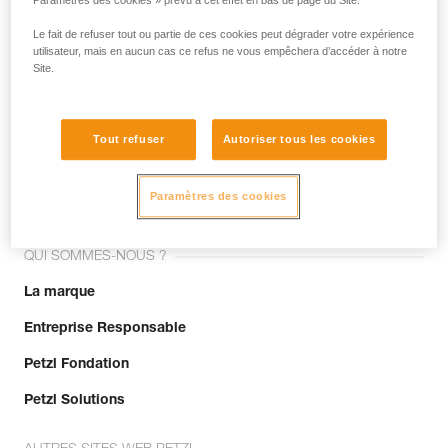
Paramètres des cookies » prévu à cet effet en bas de page du Site.
Le fait de refuser tout ou partie de ces cookies peut dégrader votre expérience
utilisateur, mais en aucun cas ce refus ne vous empêchera d’accéder à notre
Site.
Tout refuser
Autoriser tous les cookies
Rejoignez la communauté !
Paramètres des cookies
QUI SOMMES-NOUS ?
La marque
Entreprise Responsable
Petzl Fondation
Petzl Solutions