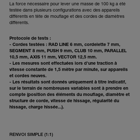
Maîtriser ces techniques nécessite une
La force nécessaire pour lever une masse de 100 kg a été
formation et un entraînement spécifique. Validez
testée dans plusieurs configurations avec des appareils
avec un professionnel votre capacité à refaire
différents en tête de mouflage et des cordes de diamètres
la manipulation, seul, en toute sécurité, avant
différents.
de la reproduire en autonomie.
Nous donnons des exemples de techniques
Protocole de tests :
liées à votre activité. Il peut en exister d’autres
- Cordes testées : RAD LINE 6 mm, cordelette 7 mm,
que nous ne décrivons pas ici.
SEGMENT 8 mm, PUSH 9 mm, CLUB 10 mm, PARALLEL
10,5 mm, AXIS 11 mm, VECTOR 12,5 mm.
- Les mesures sont effectuées lors d'une traction à
vitesse constante de 1,5 mètre par minute, sur appareils
et cordes neuves.
- Les résultats sont donnés uniquement à titre indicatif,
sur le terrain de nombreuses variables sont à prendre en
compte (position des éléments du mouflage, diamètre et
structure de corde, vitesse de hissage, régularité du
hissage, charge hissée...).
RENVOI SIMPLE (1:1)