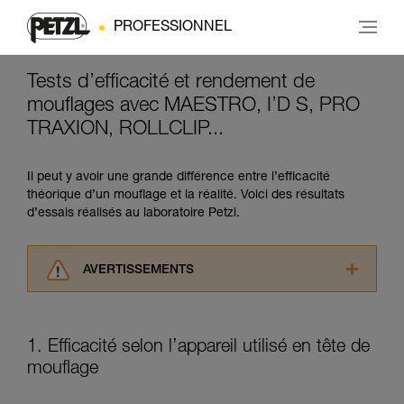
PROFESSIONNEL
Tests d’efficacité et rendement de
mouflages avec MAESTRO, I’D S, PRO
TRAXION, ROLLCLIP...
Il peut y avoir une grande différence entre l’efficacité
théorique d’un mouflage et la réalité. Voici des résultats
d’essais réalisés au laboratoire Petzl.
AVERTISSEMENTS
Lisez attentivement les notices techniques des
produits utilisés dans ce conseil avant de le
consulter. Vous devez avoir compris les
1. Efficacité selon l’appareil utilisé en tête de
informations de la notice technique pour
mouflage
pouvoir comprendre ce complément
d’informations.