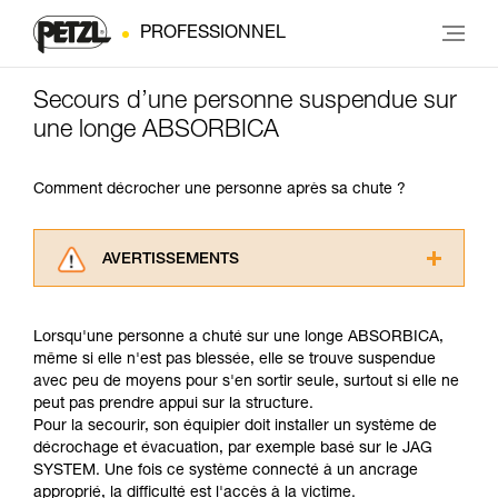
PROFESSIONNEL
Secours d’une personne suspendue sur
une longe ABSORBICA
Comment décrocher une personne après sa chute ?
AVERTISSEMENTS
Lisez attentivement les notices techniques des
produits utilisés dans ce conseil avant de le
Lorsqu'une personne a chuté sur une longe ABSORBICA,
consulter. Vous devez avoir compris les
même si elle n'est pas blessée, elle se trouve suspendue
informations de la notice technique pour
avec peu de moyens pour s'en sortir seule, surtout si elle ne
pouvoir comprendre ce complément
peut pas prendre appui sur la structure.
d’informations.
Pour la secourir, son équipier doit installer un système de
Maîtriser ces techniques nécessite une
décrochage et évacuation, par exemple basé sur le JAG
formation et un entraînement spécifique. Validez
SYSTEM. Une fois ce système connecté à un ancrage
avec un professionnel votre capacité à refaire
approprié, la difficulté est l'accès à la victime.