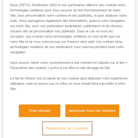
Nous (PETZL Distribution SAS) et nos partenaires utilisons des cookies et/ou
technologies similaires pour nous assurer du bon fonctionnement de notre
Site, pour personnaliser notre contenu et nos publicités, et pour analyser notre
trafic. Nous partageons également des informations, quant à votre navigation
sur notre Site, avec nos partenaires analytiques, publicitaires et de réseaux
sociaux afin de personnaliser nos publicités. Dans le cas où vous les
acceptez, nos cookies et/ou technologies similaires ne sont actifs que sur
notre Site et ne vous suivront pas sur d’autres sites web. Les cookies et/ou
technologies similaires de nos partenaires vous suivront pendant toute votre
navigation.
Vous pouvez retirer votre consentement à tout moment en cliquant sur le lien «
Paramètres des cookies » prévu à cet effet en bas de page du Site.
Le fait de refuser tout ou partie de ces cookies peut dégrader votre expérience
utilisateur, mais en aucun cas ce refus ne vous empêchera d’accéder à notre
Site.
Si l'accès est possible pour se connecter
au harnais de la victime
Tout refuser
Autoriser tous les cookies
L'idéal est de pouvoir connecter le système d'évacuation au
harnais de la victime. Les manipulations sont plus faciles,
Paramètres des cookies
l'installation plus lisible avec moins de matériel. La prise
directe sur le harnais permet aussi de lever plus