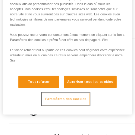
sociaux afin de personnaliser nos publicités. Dans le cas où vous les
acceptez, nos cookies et/ou technologies similaires ne sont actifs que sur
NEWTON® version
notre Site et ne vous suivront pas sur d’autres sites web. Les cookies et/ou
internationale
technologies similaires de nos partenaires vous suivront pendant toute votre
Harnais d'antichute
navigation.
Vous pouvez retirer votre consentement à tout moment en cliquant sur le lien «
Paramètres des cookies » prévu à cet effet en bas de page du Site.
Le fait de refuser tout ou partie de ces cookies peut dégrader votre expérience
NEWTON® FAST
utilisateur, mais en aucun cas ce refus ne vous empêchera d’accéder à notre
version européenne
Site.
Harnais d'antichute rapide à
enfiler
Tout refuser
Autoriser tous les cookies
NEWTON® FAST
Paramètres des cookies
version internationale
Harnais d'antichute rapide à
enfiler