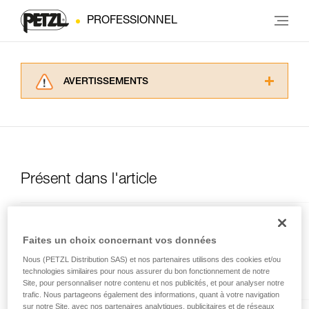
PROFESSIONNEL
AVERTISSEMENTS
Lisez attentivement les notices techniques des
produits utilisés dans ce conseil avant de le
consulter. Vous devez avoir compris les
informations de la notice technique pour
pouvoir comprendre ce complément
d’informations.
Présent dans l'article
Maîtriser ces techniques nécessite une
formation et un entraînement spécifique. Validez
avec un professionnel votre capacité à refaire
la manipulation, seul, en toute sécurité, avant
NEWTON® version
Faites un choix concernant vos données
de la reproduire en autonomie.
européenne
Nous donnons des exemples de techniques
Nous (PETZL Distribution SAS) et nos partenaires utilisons des cookies et/ou
Harnais d'antichute
technologies similaires pour nous assurer du bon fonctionnement de notre
liées à votre activité. Il peut en exister d’autres
Site, pour personnaliser notre contenu et nos publicités, et pour analyser notre
que nous ne décrivons pas ici.
trafic. Nous partageons également des informations, quant à votre navigation
sur notre Site, avec nos partenaires analytiques, publicitaires et de réseaux