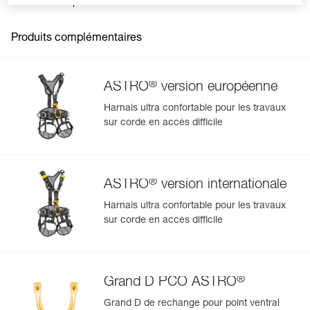
: version internationale
commercialisé entre 2018 et 2025,
Garantie : 3 ans
- ASTRO version internationale (C083BBxx)
Conditionnement : 1
commercialisé à partir de 2025.
Produits complémentaires
®
ASTRO
version européenne
Harnais ultra confortable pour les travaux
sur corde en accès difficile
Gérer et inspecter facilement votre EPI
Ajoutez un produit Petzl en scannant simplement son
datamatrix : toutes les informations relatives au produit
s'afficheront automatiquement.
®
ASTRO
version internationale
Importez et exportez facilement vos données EPI
Harnais ultra confortable pour les travaux
existantes.
sur corde en accès difficile
Voir l'historique d'un produit à partir de sa date de
fabrication.
®
Grand D PCO ASTRO
En savoir plus
Grand D de rechange pour point ventral