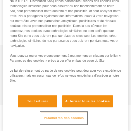
Nous (PETZL Distribution SAS) et nos partenaires utilisons des cookies et/ou
Vis de rechange pour l'axe du point ventral ouvrable des
technologies similaires pour nous assurer du bon fonctionnement de notre
harnais de la gamme ASTRO, vendus par 2. Disponible en
Site, pour personnaliser notre contenu et nos publicités, et pour analyser notre
versions européenne et internationale.
trafic. Nous partageons également des informations, quant à votre navigation
sur notre Site, avec nos partenaires analytiques, publicitaires et de réseaux
sociaux afin de personnaliser nos publicités. Dans le cas où vous les
Demander cette pièce à notre SAV
acceptez, nos cookies et/ou technologies similaires ne sont actifs que sur
notre Site et ne vous suivront pas sur d’autres sites web. Les cookies et/ou
technologies similaires de nos partenaires vous suivront pendant toute votre
navigation.
Descriptif
Vous pouvez retirer votre consentement à tout moment en cliquant sur le lien «
Paramètres des cookies » prévu à cet effet en bas de page du Site.
Vis pour l'axe du point ventral ouvrable ASTRO version
Spécifications techniques
Le fait de refuser tout ou partie de ces cookies peut dégrader votre expérience
européenne, référence C083CA00, compatible avec :
utilisateur, mais en aucun cas ce refus ne vous empêchera d’accéder à notre
- ASTRO BOD FAST version européenne (C083AAxx)
Certification(s): CE
Site.
Informations techniques
commercialisé entre 2018 et 2025,
- ASTRO SIT FAST (C085AAxx) commercialisé entre 2018
Spécifications référence(s)
Notice
et 2025,
Inspection
Télécharger le pdf technical-notice-PCO-ASTRO
Référence : C083CA00
- ASTRO version européenne (C083ABxx) commercialisé
Tout refuser
Autoriser tous les cookies
: version européenne
à partir de 2025.
FAQ
Garantie : 3 ans
FAQ
Vis pour l'axe du point ventral ouvrable ASTRO version
Conditionnement : 1
Paramètres des cookies
internationale, référence C083CA01, compatible avec :
Voir tous les contenus techniques
Référence : C083CA01
- ASTRO BOD FAST version internationale (C083BAxx)
Autres produits