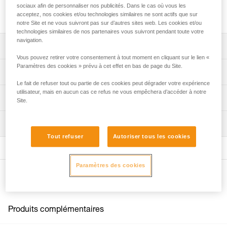
Goujon en acier pour les usages en intérieur ou les chantiers
sociaux afin de personnaliser nos publicités. Dans le cas où vous les
ponctuels.
acceptez, nos cookies et/ou technologies similaires ne sont actifs que sur
notre Site et ne vous suivront pas sur d’autres sites web. Les cookies et/ou
technologies similaires de nos partenaires vous suivront pendant toute votre
navigation.
Descriptif
Vous pouvez retirer votre consentement à tout moment en cliquant sur le lien «
Paramètres des cookies » prévu à cet effet en bas de page du Site.
Disponible pour plaquette de diamètre 10 ou 12 mm.
Spécifications techniques
Le fait de refuser tout ou partie de ces cookies peut dégrader votre expérience
NB : Pour les références vendues par lot, la revente de
utilisateur, mais en aucun cas ce refus ne vous empêchera d’accéder à notre
Matière(s): acier
Informations techniques
produits à l'unité n'est pas autorisée.
Site.
Spécifications référence(s)
Notice
Inspection
Télécharger le pdf technical-notice-COEUR-BOLT-STEEL-
Référence : P36GA 10
STAINLESS-HCR-1
Tout refuser
Autoriser tous les cookies
Diamètre : 10 mm
Longueur de perçage : 8,5 cm
FAQ
Poids : 45 g
FAQ
Paramètres des cookies
Garantie : 3 ans
Autres produits
Conditionnement : 1
Voir tous les contenus techniques
Référence : P36GA 12
Diamètre : 12 mm
Produits complémentaires
Longueur de perçage : 9,5 cm
Poids : 80 g