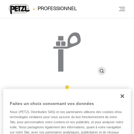
PROFESSIONNEL
BOLT STEEL
Faites un choix concernant vos données
Nous (PETZL Distribution SAS) et nos partenaires utilisons des cookies et/ou
technologies similaires pour nous assurer du bon fonctionnement de notre
Goujon en acier pour les usages en intérieur ou les
Site, pour personnaliser notre contenu et nos publicités, et pour analyser notre
chantiers ponctuels (pack de 20)
trafic. Nous partageons également des informations, quant à votre navigation
sur notre Site, avec nos partenaires analytiques, publicitaires et de réseaux