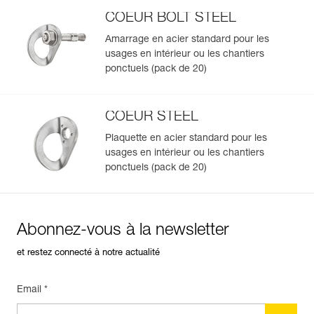
Garantie : 3 ans
COEUR BOLT STEEL
Conditionnement : 1
Amarrage en acier standard pour les
usages en intérieur ou les chantiers
Gérer et inspecter facilement votre EPI
ponctuels (pack de 20)
Ajoutez un produit Petzl en scannant simplement son
datamatrix : toutes les informations relatives au produit
s'afficheront automatiquement.
COEUR STEEL
Importez et exportez facilement vos données EPI
Plaquette en acier standard pour les
existantes.
usages en intérieur ou les chantiers
ponctuels (pack de 20)
Voir l'historique d'un produit à partir de sa date de
fabrication.
En savoir plus
Abonnez-vous à la newsletter
et restez connecté à notre actualité
Email *