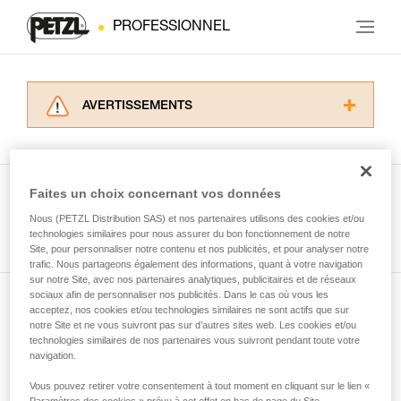
PROFESSIONNEL
AVERTISSEMENTS
Lisez attentivement les notices techniques des
produits utilisés dans ce conseil avant de le
consulter. Vous devez avoir compris les
informations de la notice technique pour
Faites un choix concernant vos données
pouvoir comprendre ce complément
Nous (PETZL Distribution SAS) et nos partenaires utilisons des cookies et/ou
Voir tous les conseils
d’informations.
technologies similaires pour nous assurer du bon fonctionnement de notre
Maîtriser ces techniques nécessite une
Site, pour personnaliser notre contenu et nos publicités, et pour analyser notre
formation et un entraînement spécifique. Validez
trafic. Nous partageons également des informations, quant à votre navigation
sur notre Site, avec nos partenaires analytiques, publicitaires et de réseaux
avec un professionnel votre capacité à refaire
sociaux afin de personnaliser nos publicités. Dans le cas où vous les
la manipulation, seul, en toute sécurité, avant
acceptez, nos cookies et/ou technologies similaires ne sont actifs que sur
Abonnez-vous à la newsletter
de la reproduire en autonomie.
notre Site et ne vous suivront pas sur d’autres sites web. Les cookies et/ou
Nous donnons des exemples de techniques
technologies similaires de nos partenaires vous suivront pendant toute votre
et restez connecté à notre actualité
liées à votre activité. Il peut en exister d’autres
navigation.
que nous ne décrivons pas ici.
Vous pouvez retirer votre consentement à tout moment en cliquant sur le lien «
Email *