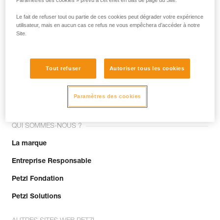
Paramètres des cookies » prévu à cet effet en bas de page du Site.
Le fait de refuser tout ou partie de ces cookies peut dégrader votre expérience
utilisateur, mais en aucun cas ce refus ne vous empêchera d’accéder à notre
Site.
Tout refuser
Autoriser tous les cookies
Rejoignez la communauté !
Paramètres des cookies
QUI SOMMES-NOUS ?
La marque
Entreprise Responsable
Petzl Fondation
Petzl Solutions