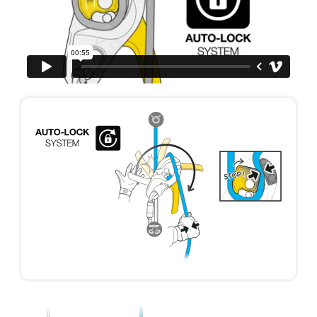
formation et un entraînement spécifique. Validez
avec un professionnel votre capacité à refaire
la manipulation, seul, en toute sécurité, avant
de la reproduire en autonomie.
Nous donnons des exemples de techniques
liées à votre activité. Il peut en exister d’autres
que nous ne décrivons pas ici.