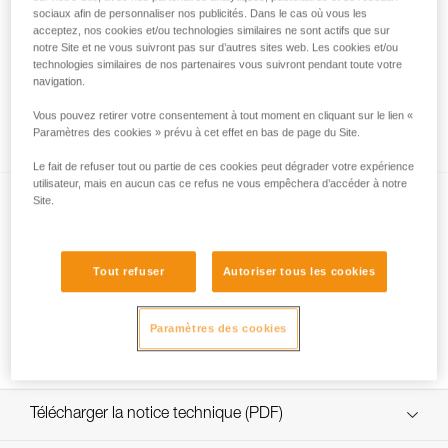
sociaux afin de personnaliser nos publicités. Dans le cas où vous les
acceptez, nos cookies et/ou technologies similaires ne sont actifs que sur
notre Site et ne vous suivront pas sur d’autres sites web. Les cookies et/ou
technologies similaires de nos partenaires vous suivront pendant toute votre
navigation.
Réaliser une longe Y avec une longe JANE
Vous pouvez retirer votre consentement à tout moment en cliquant sur le lien «
ou PROGRESS ADJUST-I nouée
Paramètres des cookies » prévu à cet effet en bas de page du Site.
Le fait de refuser tout ou partie de ces cookies peut dégrader votre expérience
utilisateur, mais en aucun cas ce refus ne vous empêchera d’accéder à notre
Site.
Tout refuser
Autoriser tous les cookies
Choix de mousqueton pour bout de longe
Paramètres des cookies
de maintien ou de positionnement au travail
Télécharger la notice technique (PDF)