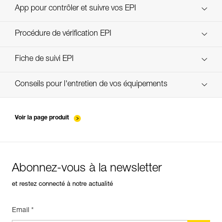
Technical Notice
App pour contrôler et suivre vos EPI
découvrez ePPEcentre
Procédure de vérification EPI
verif-EPI-PROGRESS-ADJUST-procedure-FR
Fiche de suivi EPI
verif-EPI-PROGRESS-ADJUST-suivi-FR
Conseils pour l'entretien de vos équipements
entretien-cordes_FR
Voir la page produit
Abonnez-vous à la newsletter
et restez connecté à notre actualité
Email *