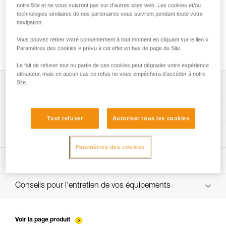
notre Site et ne vous suivront pas sur d’autres sites web. Les cookies et/ou
technologies similaires de nos partenaires vous suivront pendant toute votre
navigation.
Utilisation du GRILLON en ancrage pour
Vous pouvez retirer votre consentement à tout moment en cliquant sur le lien «
plus d’une personne
Paramètres des cookies » prévu à cet effet en bas de page du Site.
Le fait de refuser tout ou partie de ces cookies peut dégrader votre expérience
utilisateur, mais en aucun cas ce refus ne vous empêchera d’accéder à notre
Site.
Télécharger la notice technique (PDF)
Technical Notice
App pour contrôler et suivre vos EPI
Tout refuser
Autoriser tous les cookies
découvrez ePPEcentre
Procédure de vérification EPI
Technical Notice
Paramètres des cookies
verif EPI-GRILLON-procedure-FR
Fiche de suivi EPI
verif EPI-GRILLON-suivi-FR
Conseils pour l'entretien de vos équipements
entretien-cordes_FR
Voir la page produit