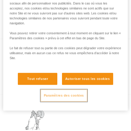
sociaux afin de personnaliser nos publicités. Dans le cas où vous les
acceptez, nos cookies et/ou technologies similaires ne sont actifs que sur
notre Site et ne vous suivront pas sur d’autres sites web. Les cookies et/ou
Tests de certification des longes
technologies similaires de nos partenaires vous suivront pendant toute votre
navigation.
ABSORBICA-I et Y
Vous pouvez retirer votre consentement à tout moment en cliquant sur le lien «
Paramètres des cookies » prévu à cet effet en bas de page du Site.
Le fait de refuser tout ou partie de ces cookies peut dégrader votre expérience
utilisateur, mais en aucun cas ce refus ne vous empêchera d’accéder à notre
Site.
Tout refuser
Autoriser tous les cookies
Connexion de MGO à la structure
Paramètres des cookies