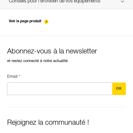
verif-EPI-ABSORBICA-suivi-FR
Conseils pour l'entretien de vos équipements
entretien-longes-sangles-absorbeurs-FR
Voir la page produit
Abonnez-vous à la newsletter
et restez connecté à notre actualité
Email *
Rejoignez la communauté !