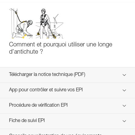
Comment et pourquoi utiliser une longe
d’antichute ?
Télécharger la notice technique (PDF)
Technical Notice
App pour contrôler et suivre vos EPI
découvrez ePPEcentre
Procédure de vérification EPI
Technical Notice
verif-EPI-ABSORBICA-procedure-FR
Fiche de suivi EPI