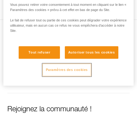
Technical Notice
Vous pouvez retirer votre consentement à tout moment en cliquant sur le lien «
Voir la page produit
Paramètres des cookies » prévu à cet effet en bas de page du Site.
Le fait de refuser tout ou partie de ces cookies peut dégrader votre expérience
utilisateur, mais en aucun cas ce refus ne vous empêchera d’accéder à notre
Site.
Abonnez-vous à la newsletter
et restez connecté à notre actualité
Tout refuser
Autoriser tous les cookies
Email *
Paramètres des cookies
Rejoignez la communauté !