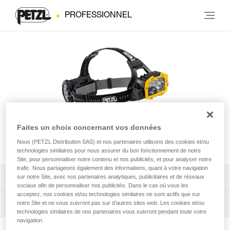
PROFESSIONNEL
Faites un choix concernant vos données
DUO® RL
Nous (PETZL Distribution SAS) et nos partenaires utilisons des cookies et/ou
technologies similaires pour nous assurer du bon fonctionnement de notre
Site, pour personnaliser notre contenu et nos publicités, et pour analyser notre
trafic. Nous partageons également des informations, quant à votre navigation
Télécharger la notice technique (PDF)
sur notre Site, avec nos partenaires analytiques, publicitaires et de réseaux
sociaux afin de personnaliser nos publicités. Dans le cas où vous les
acceptez, nos cookies et/ou technologies similaires ne sont actifs que sur
Technical Notice
Conseils pour l'entretien de vos équipements
notre Site et ne vous suivront pas sur d’autres sites web. Les cookies et/ou
technologies similaires de nos partenaires vous suivront pendant toute votre
navigation.
entretien-lampes-frontales_FR