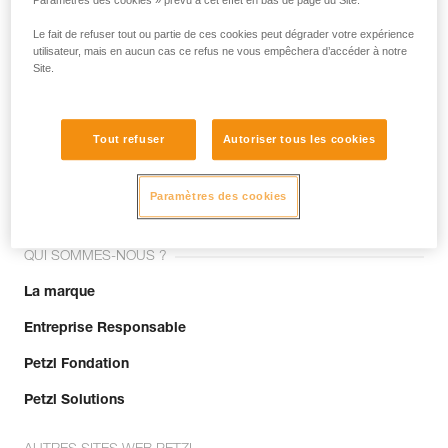
Paramètres des cookies » prévu à cet effet en bas de page du Site.
Le fait de refuser tout ou partie de ces cookies peut dégrader votre expérience
utilisateur, mais en aucun cas ce refus ne vous empêchera d’accéder à notre
Site.
Tout refuser
Autoriser tous les cookies
Rejoignez la communauté !
Paramètres des cookies
QUI SOMMES-NOUS ?
La marque
Entreprise Responsable
Petzl Fondation
Petzl Solutions