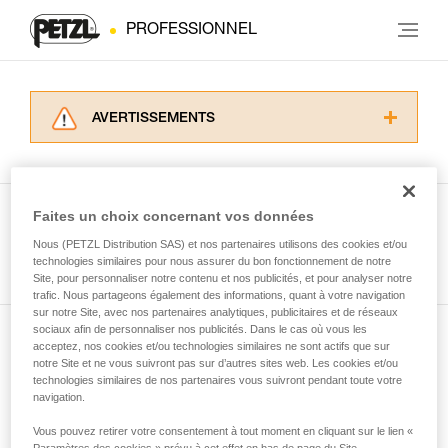
PROFESSIONNEL
AVERTISSEMENTS
Lisez attentivement les notices techniques des
produits utilisés dans ce conseil avant de le
consulter. Vous devez avoir compris les
informations de la notice technique pour
Faites un choix concernant vos données
pouvoir comprendre ce complément
Nous (PETZL Distribution SAS) et nos partenaires utilisons des cookies et/ou
Voir tous les conseils
d’informations.
technologies similaires pour nous assurer du bon fonctionnement de notre
Maîtriser ces techniques nécessite une
Site, pour personnaliser notre contenu et nos publicités, et pour analyser notre
formation et un entraînement spécifique. Validez
trafic. Nous partageons également des informations, quant à votre navigation
sur notre Site, avec nos partenaires analytiques, publicitaires et de réseaux
avec un professionnel votre capacité à refaire
sociaux afin de personnaliser nos publicités. Dans le cas où vous les
la manipulation, seul, en toute sécurité, avant
acceptez, nos cookies et/ou technologies similaires ne sont actifs que sur
Abonnez-vous à la newsletter
de la reproduire en autonomie.
notre Site et ne vous suivront pas sur d’autres sites web. Les cookies et/ou
Nous donnons des exemples de techniques
technologies similaires de nos partenaires vous suivront pendant toute votre
et restez connecté à notre actualité
liées à votre activité. Il peut en exister d’autres
navigation.
que nous ne décrivons pas ici.
Vous pouvez retirer votre consentement à tout moment en cliquant sur le lien «
Email *