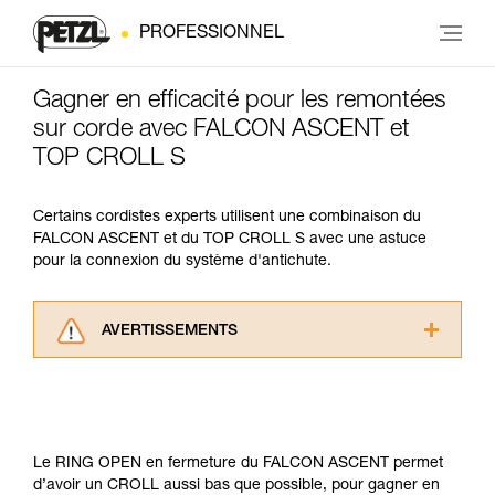
PROFESSIONNEL
Gagner en efficacité pour les remontées
sur corde avec FALCON ASCENT et
TOP CROLL S
Certains cordistes experts utilisent une combinaison du
FALCON ASCENT et du TOP CROLL S avec une astuce
pour la connexion du système d'antichute.
AVERTISSEMENTS
Lisez attentivement les notices techniques des
produits utilisés dans ce conseil avant de le
consulter. Vous devez avoir compris les
informations de la notice technique pour
pouvoir comprendre ce complément
Le RING OPEN en fermeture du FALCON ASCENT permet
d’informations.
d’avoir un CROLL aussi bas que possible, pour gagner en