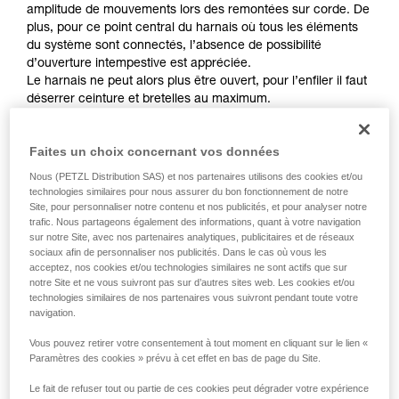
Maîtriser ces techniques nécessite une
amplitude de mouvements lors des remontées sur corde. De
formation et un entraînement spécifique. Validez
plus, pour ce point central du harnais où tous les éléments
avec un professionnel votre capacité à refaire
du système sont connectés, l’absence de possibilité
la manipulation, seul, en toute sécurité, avant
d’ouverture intempestive est appréciée.
de la reproduire en autonomie.
Le harnais ne peut alors plus être ouvert, pour l’enfiler il faut
Nous donnons des exemples de techniques
déserrer ceinture et bretelles au maximum.
liées à votre activité. Il peut en exister d’autres
que nous ne décrivons pas ici.
Faites un choix concernant vos données
Nous (PETZL Distribution SAS) et nos partenaires utilisons des cookies et/ou
technologies similaires pour nous assurer du bon fonctionnement de notre
Site, pour personnaliser notre contenu et nos publicités, et pour analyser notre
trafic. Nous partageons également des informations, quant à votre navigation
sur notre Site, avec nos partenaires analytiques, publicitaires et de réseaux
sociaux afin de personnaliser nos publicités. Dans le cas où vous les
acceptez, nos cookies et/ou technologies similaires ne sont actifs que sur
notre Site et ne vous suivront pas sur d’autres sites web. Les cookies et/ou
technologies similaires de nos partenaires vous suivront pendant toute votre
navigation.
Vous pouvez retirer votre consentement à tout moment en cliquant sur le lien «
Paramètres des cookies » prévu à cet effet en bas de page du Site.
Le fait de refuser tout ou partie de ces cookies peut dégrader votre expérience