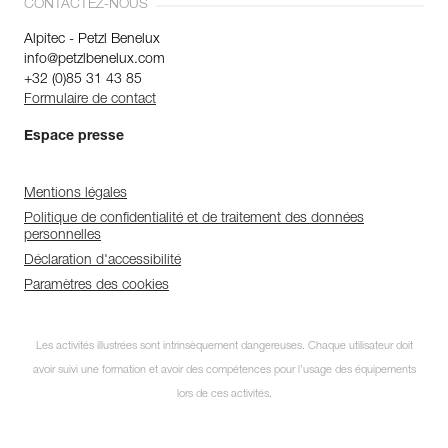
CONTACTEZ-NOUS
Alpitec - Petzl Benelux
info@petzlbenelux.com
+32 (0)85 31 43 85
Formulaire de contact
Espace presse
Mentions légales
Politique de confidentialité et de traitement des données
personnelles
Déclaration d'accessibilité
Paramètres des cookies
Les activités illustrées sont intrinsèquement dangereuses. Chaque utilisateur doit
avoir suivi une formation et avoir des compétences pour l’usage des équipements
lors de ces activités.