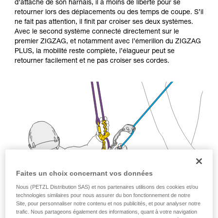
formation et un entraînement spécifique. Validez
d’attache de son harnais, il a moins de liberté pour se
avec un professionnel votre capacité à refaire
retourner lors des déplacements ou des temps de coupe. S’il
la manipulation, seul, en toute sécurité, avant
ne fait pas attention, il finit par croiser ses deux systèmes.
de la reproduire en autonomie.
Avec le second système connecté directement sur le
Nous donnons des exemples de techniques
premier ZIGZAG, et notamment avec l’émerillon du ZIGZAG
liées à votre activité. Il peut en exister d’autres
PLUS, la mobilité reste complète, l’élagueur peut se
que nous ne décrivons pas ici.
retourner facilement et ne pas croiser ses cordes.
Faites un choix concernant vos données
Nous (PETZL Distribution SAS) et nos partenaires utilisons des cookies et/ou
technologies similaires pour nous assurer du bon fonctionnement de notre
Site, pour personnaliser notre contenu et nos publicités, et pour analyser notre
trafic. Nous partageons également des informations, quant à votre navigation