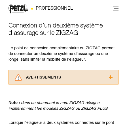
PROFESSIONNEL
Connexion d’un deuxième système
d’assurage sur le ZIGZAG
Le point de connexion complémentaire du ZIGZAG permet
de connecter un deuxième système d’assurage ou une
longe, sans limiter la mobilité de l’élagueur.
AVERTISSEMENTS
Lisez attentivement les notices techniques des
produits utilisés dans ce conseil avant de le
consulter. Vous devez avoir compris les
Note :
dans ce document le nom ZIGZAG désigne
informations de la notice technique pour
indifféremment les modèles ZIGZAG ou ZIGZAG PLUS.
pouvoir comprendre ce complément
d’informations.
Maîtriser ces techniques nécessite une
Lorsque l’élagueur a deux systèmes connectés sur le pont