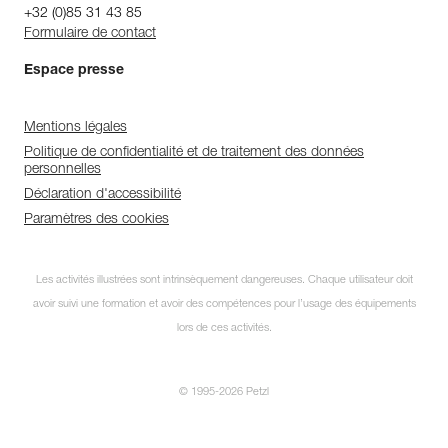
+32 (0)85 31 43 85
Formulaire de contact
Espace presse
Mentions légales
Politique de confidentialité et de traitement des données
personnelles
Déclaration d'accessibilité
Paramètres des cookies
Découvrez ePPEcentre
Les activités illustrées sont intrinsèquement dangereuses. Chaque utilisateur doit
avoir suivi une formation et avoir des compétences pour l’usage des équipements
Simplifiez le contrôle et le suivi de
votre parc d'EPI.
lors de ces activités.
JE DÉCOUVRE L'APP
© 1995-2026 Petzl