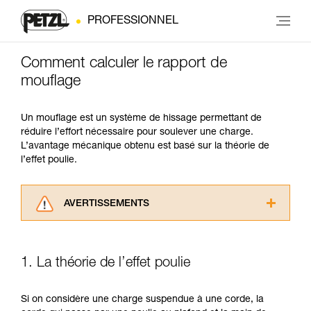
PROFESSIONNEL
Comment calculer le rapport de
mouflage
Un mouflage est un système de hissage permettant de
réduire l’effort nécessaire pour soulever une charge.
L’avantage mécanique obtenu est basé sur la théorie de
l’effet poulie.
AVERTISSEMENTS
Lisez attentivement les notices techniques des
produits utilisés dans ce conseil avant de le
consulter. Vous devez avoir compris les
1. La théorie de l’effet poulie
informations de la notice technique pour
pouvoir comprendre ce complément
d’informations.
Si on considère une charge suspendue à une corde, la