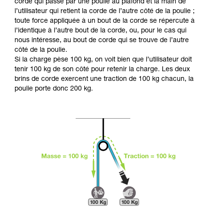
Maîtriser ces techniques nécessite une
corde qui passe par une poulie au plafond et la main de
formation et un entraînement spécifique. Validez
l’utilisateur qui retient la corde de l’autre côté de la poulie ;
avec un professionnel votre capacité à refaire
toute force appliquée à un bout de la corde se répercute à
la manipulation, seul, en toute sécurité, avant
l’identique à l’autre bout de la corde, ou, pour le cas qui
de la reproduire en autonomie.
nous intéresse, au bout de corde qui se trouve de l’autre
Nous donnons des exemples de techniques
côté de la poulie.
liées à votre activité. Il peut en exister d’autres
Si la charge pèse 100 kg, on voit bien que l’utilisateur doit
que nous ne décrivons pas ici.
tenir 100 kg de son côté pour retenir la charge. Les deux
brins de corde exercent une traction de 100 kg chacun, la
poulie porte donc 200 kg.