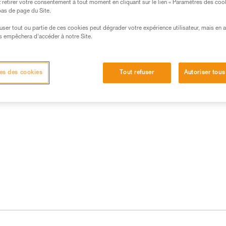
retirer votre consentement à tout moment en cliquant sur le lien « Paramètres des coo
 bas de page du Site.
efuser tout ou partie de ces cookies peut dégrader votre expérience utilisateur, mais en 
s empêchera d’accéder à notre Site.
 produits
es des cookies
Tout refuser
Autoriser tous