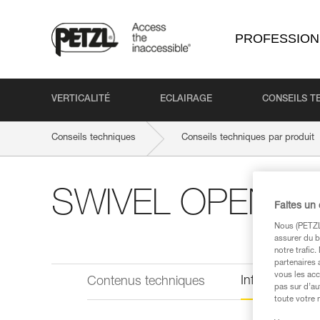
PROFESSION
VERTICALITÉ
ECLAIRAGE
CONSEILS T
Conseils techniques
Conseils techniques par produit
SWIVEL OPEN
Faites un
Nous (PETZL 
assurer du b
notre trafic
partenaires 
vous les acc
Informations 
Contenus techniques
pas sur d’au
toute votre 