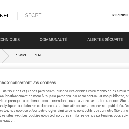
NEL
SPORT
REVENDE
ECHNIQUES
COMMUNAUTÉ
ALERTES SÉCURITÉ
SWIVEL OPEN
 choix concernant vos données
Distribution SAS) et nos partenaires utilisons des cookies et/ou technologies similai
on fonctionnement de notre Site, pour personnaliser notre contenu et nos publicités, et
. Nous partageons également des informations, quant à votre navigation sur notre Site, 
analytiques, publicitaires et de réseaux sociaux afin de personnaliser nos publicités. Da
eptez, nos cookies et/ou technologies similaires ne sont actifs que sur notre Site et ne
techniques
tres sites web. Les cookies et/ou technologies similaires de nos partenaires vous suiv
navigation.