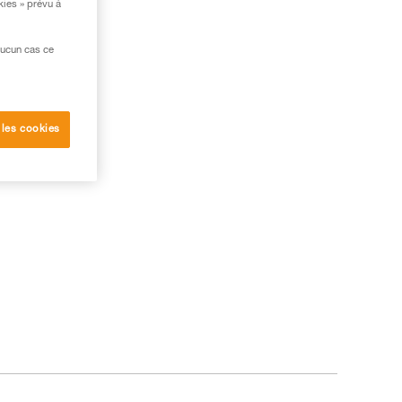
kies » prévu à
aucun cas ce
 les cookies