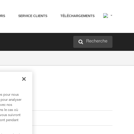
URS
SERVICE CLIENTS
TÉLÉCHARGEMENTS
Recherche
res pour nous
 pour analyser
avec nos
ns le cas où
 vous suivront
ront pendant