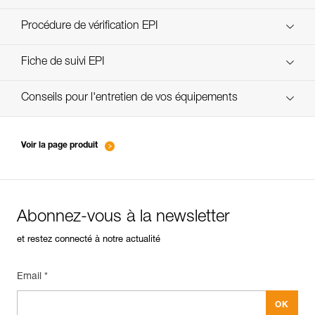
découvrez ePPEcentre
Procédure de vérification EPI
verif-EPI-cordes-procedure-FR
Fiche de suivi EPI
verif-EPI-cordes-suivi- FR
Conseils pour l'entretien de vos équipements
entretien-cordes_FR
Voir la page produit
Abonnez-vous à la newsletter
et restez connecté à notre actualité
Email *