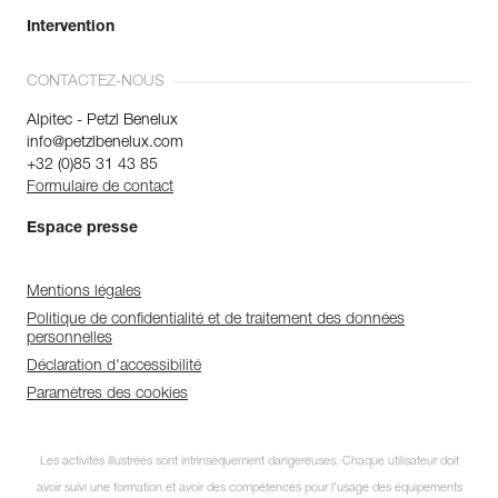
Intervention
CONTACTEZ-NOUS
Alpitec - Petzl Benelux
info@petzlbenelux.com
+32 (0)85 31 43 85
Formulaire de contact
Espace presse
Mentions légales
Politique de confidentialité et de traitement des données
personnelles
Déclaration d'accessibilité
Paramètres des cookies
Les activités illustrées sont intrinsèquement dangereuses. Chaque utilisateur doit
avoir suivi une formation et avoir des compétences pour l’usage des équipements