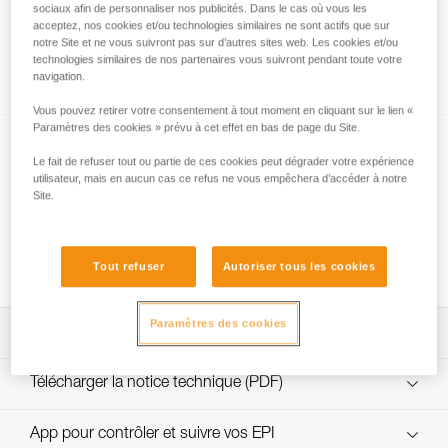
sociaux afin de personnaliser nos publicités. Dans le cas où vous les
acceptez, nos cookies et/ou technologies similaires ne sont actifs que sur
notre Site et ne vous suivront pas sur d’autres sites web. Les cookies et/ou
technologies similaires de nos partenaires vous suivront pendant toute votre
Comportement des cordes neuves
navigation.
Vous pouvez retirer votre consentement à tout moment en cliquant sur le lien «
Paramètres des cookies » prévu à cet effet en bas de page du Site.
Le fait de refuser tout ou partie de ces cookies peut dégrader votre expérience
utilisateur, mais en aucun cas ce refus ne vous empêchera d’accéder à notre
Site.
Quand remplacer sa corde ?
Tout refuser
Autoriser tous les cookies
Paramètres des cookies
Demande de personnalisation
custom_cordes_ope_FR
Télécharger la notice technique (PDF)
Technical Notice
App pour contrôler et suivre vos EPI