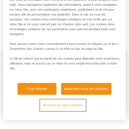
trafic. Nous partageons également des informations, quant à votre navigation
Veste de couleur fluorescente avec des bandes rétro-
sur notre Site, avec nos partenaires analytiques, publicitaires et de réseaux
réfléchissantes donnant au travailleur une haute visibilité,
sociaux afin de personnaliser nos publicités. Dans le cas où vous les
quelle que soit la luminosité. Elle s'installe facilement et
acceptez, nos cookies et/ou technologies similaires ne sont actifs que sur
rapidement sur les harnais NEWTON, NEWTON FAST et
notre Site et ne vous suivront pas sur d’autres sites web. Les cookies et/ou
NEWTON EASYFIT. La boucle sternale, les multiples points
technologies similaires de nos partenaires vous suivront pendant toute votre
d'attache et les porte-connecteurs restent accessibles pour
navigation.
permettre une liberté de mouvement optimale.
Vous pouvez retirer votre consentement à tout moment en cliquant sur le lien «
Paramètres des cookies » prévu à cet effet en bas de page du Site.
Descriptif
Le fait de refuser tout ou partie de ces cookies peut dégrader votre expérience
utilisateur, mais en aucun cas ce refus ne vous empêchera d’accéder à notre
Site.
Veste de couleur fluorescente avec des bandes rétro-
Spécifications techniques
réfléchissantes donnant au travailleur une haute visibilité.
Ceci lui permet d'être mieux vu sur un chantier, une route
Poids: 380 g
Informations techniques
ou un site industriel, quelle que soit la luminosité.
Tout refuser
Autoriser tous les cookies
Matière(s): polyamide
Mise en place simple et rapide :
Notice
Certification(s): CE ISO 20471, conforme à la norme ANSI
- s'installe et se désinstalle facilement et rapidement,
Inspection
Télécharger le pdf technical-notice-NEWTON HI-VIZ-1
Paramètres des cookies
107, conforme à la norme CSA Z96, UKCA
- boucle automatique FAST LT PLUS sternale, points
Déclaration de conformité
d'attache sternal et dorsal et porte-connecteurs restant
Spécifications référence(s)
Télécharger le pdf UKCA-Declaration-C073GA-HA-
accessibles lorsque la veste est installée,
NEWTON HI-VIZpdf
- fermeture zippée dans le dos permettant une aération,
Référence : C073GA00