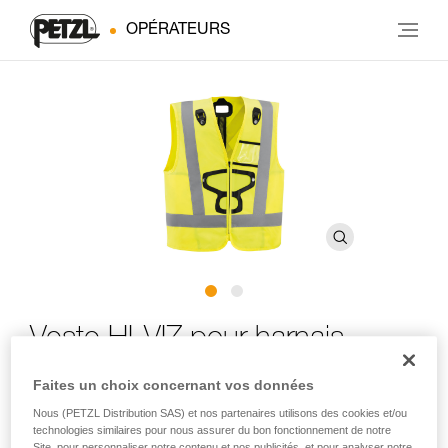
OPÉRATEURS
Veste HI-VIZ pour harnais
®
NEWTON
Faites un choix concernant vos données
Nous (PETZL Distribution SAS) et nos partenaires utilisons des cookies et/ou
Veste haute visibilité pour harnais NEWTON
technologies similaires pour nous assurer du bon fonctionnement de notre
Site, pour personnaliser notre contenu et nos publicités, et pour analyser notre