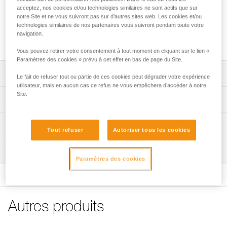
acceptez, nos cookies et/ou technologies similaires ne sont actifs que sur
Le fusible pour harnais CANYON CLUB permet, en cas de
notre Site et ne vous suivront pas sur d’autres sites web. Les cookies et/ou
blocage, de dégager rapidement une personne, sans
technologies similaires de nos partenaires vous suivront pendant toute votre
endommager le harnais ou la corde. Il s'installe facilement
navigation.
avec une tête d'alouette sur le point d'attache du harnais.
Vous pouvez retirer votre consentement à tout moment en cliquant sur le lien «
Paramètres des cookies » prévu à cet effet en bas de page du Site.
Descriptif
Le fait de refuser tout ou partie de ces cookies peut dégrader votre expérience
utilisateur, mais en aucun cas ce refus ne vous empêchera d’accéder à notre
Site.
Permet, en cas de blocage, un dégagement rapide de la
Spécifications techniques
personne, sans endommager le harnais ou la corde.
S'installe facilement avec une tête d'alouette sur le point
Matière(s): polyéthylène haute densité, polyamide
Informations techniques
d'attache du harnais CANYON CLUB.
Tout refuser
Autoriser tous les cookies
Poids: 9 g
Notice
Longueur: 13 cm
Inspection
Télécharger le pdf technical-notice-FUSIBLE-CANYON-1
Paramètres des cookies
Certification(s): CE EN 566, UIAA
Déclaration de conformité
Télécharger le pdf UE-Declaration-C086DA00-FUSIBLE
Spécifications référence(s)
POUR CANYON CLUB
Référence : C086DA00
FAQ
Autres produits
Garantie : 3 ans
FAQ
Conditionnement : 1