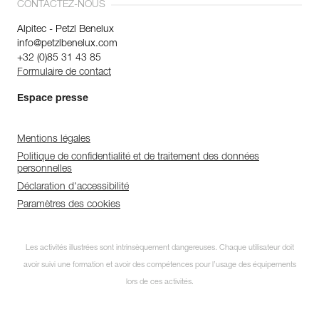
CONTACTEZ-NOUS
Alpitec - Petzl Benelux
info@petzlbenelux.com
+32 (0)85 31 43 85
Formulaire de contact
Espace presse
Mentions légales
Politique de confidentialité et de traitement des données
personnelles
Déclaration d'accessibilité
Paramètres des cookies
Les activités illustrées sont intrinsèquement dangereuses. Chaque utilisateur doit
avoir suivi une formation et avoir des compétences pour l’usage des équipements
lors de ces activités.