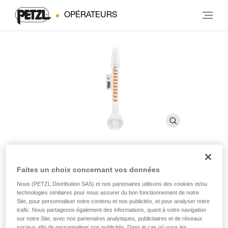
OPÉRATEURS
Faites un choix concernant vos données
Fusible pour harnais CANYON
Nous (PETZL Distribution SAS) et nos partenaires utilisons des cookies et/ou
CLUB
technologies similaires pour nous assurer du bon fonctionnement de notre
Site, pour personnaliser notre contenu et nos publicités, et pour analyser notre
trafic. Nous partageons également des informations, quant à votre navigation
Fusible pour harnais CANYON CLUB
sur notre Site, avec nos partenaires analytiques, publicitaires et de réseaux
sociaux afin de personnaliser nos publicités. Dans le cas où vous les