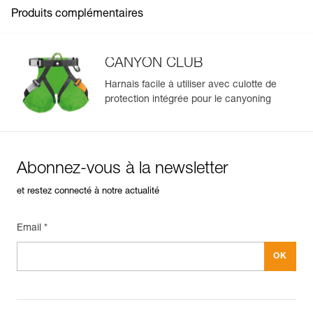
Voir tous les contenus techniques
Produits complémentaires
CANYON CLUB
Harnais facile à utiliser avec culotte de
protection intégrée pour le canyoning
Gérer et inspecter facilement votre EPI
Ajoutez un produit Petzl en scannant simplement son
datamatrix : toutes les informations relatives au produit
s'afficheront automatiquement.
Abonnez-vous à la newsletter
Importez et exportez facilement vos données EPI
existantes.
et restez connecté à notre actualité
Voir l'historique d'un produit à partir de sa date de
fabrication.
Email *
En savoir plus