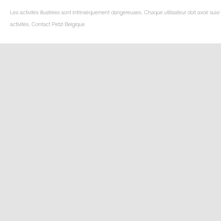
Les activités illustrées sont intrinsèquement dangereuses. Chaque utilisateur doit avoir su
activités. Contact Petzl Belgique