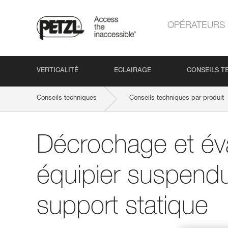
OPÉRATEURS
VERTICALITÉ
ECLAIRAGE
CONSEILS T
Conseils techniques
Conseils techniques par produit
Décrochage et év
équipier suspendu
support statique