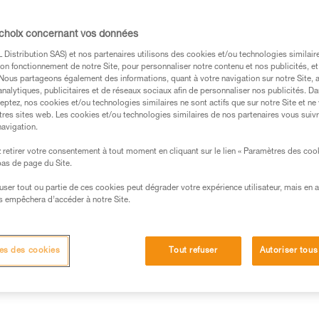
orbeur d’énergie, sur une longe de maintie
 l’ancrage, le poids de la victime influe peu
 choix concernant vos données
manœuvres de secours sont relativement
Distribution SAS) et nos partenaires utilisons des cookies et/ou technologies similai
on fonctionnement de notre Site, pour personnaliser notre contenu et nos publicités, et
. Nous partageons également des informations, quant à votre navigation sur notre Site, 
analytiques, publicitaires et de réseaux sociaux afin de personnaliser nos publicités. Da
eptez, nos cookies et/ou technologies similaires ne sont actifs que sur notre Site et ne
tres sites web. Les cookies et/ou technologies similaires de nos partenaires vous suiv
navigation.
retirer votre consentement à tout moment en cliquant sur le lien « Paramètres des coo
s des produits utilisés dans ce conseil avant de le
 bas de page du Site.
formations de la notice technique pour pouvoir
.
efuser tout ou partie de ces cookies peut dégrader votre expérience utilisateur, mais en 
s empêchera d’accéder à notre Site.
ormation et un entraînement spécifique. Validez avec
 manipulation, seul, en toute sécurité, avant de la
es des cookies
Tout refuser
Autoriser tous
iées à votre activité. Il peut en exister d’autres que