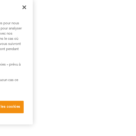
n
res pour nous
 pour analyser
avec nos
ns le cas où
 vous suivront
ront pendant
kies » prévu à
aucun cas ce
 les cookies