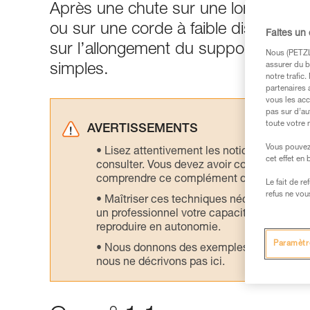
Après une chute sur une longe à abs
ou sur une corde à faible distance de
Faites un
sur l’allongement du support. Les 
Nous (PETZL 
assurer du b
simples.
notre trafic
partenaires 
vous les acc
pas sur d’au
toute votre 
AVERTISSEMENTS
Vous pouvez 
Lisez attentivement les notices technique
cet effet en
consulter. Vous devez avoir compris les in
comprendre ce complément d’informations
Le fait de r
refus ne vou
Maîtriser ces techniques nécessite une f
un professionnel votre capacité à refaire la
reproduire en autonomie.
Paramètr
Nous donnons des exemples de techniques l
nous ne décrivons pas ici.