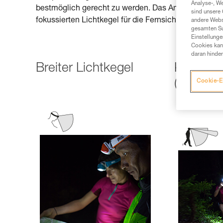
Analyse-, W
bestmöglich gerecht zu werden. Das Angebot reicht v
sind unsere 
fokussierten Lichtkegel für die Fernsicht oder zum A
andere Webs
gesamten Sur
Einstellunge
Cookies kann
daran hinder
Breiter Lichtkegel
Kombinie
(breit + 
Cookie-E