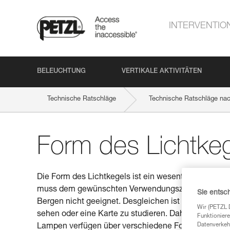
INTERVENTIO
BELEUCHTUNG
VERTIKALE AKTIVITÄTEN
Technische Ratschläge
Technische Ratschläge na
Form des Lichtke
Die Form des Lichtkegels ist ein wesentliches Krite
muss dem gewünschten Verwendungszweck der Lampe e
Sie entsc
Bergen nicht geeignet. Desgleichen ist ein fokussie
Wir (PETZL 
sehen oder eine Karte zu studieren. Daher ist das L
Funktioniere
Datenverkehr
Lampen verfügen über verschiedene Formen von Lic