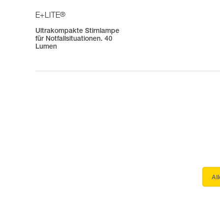
®
E+LITE
Ultrakompakte Stirnlampe
für Notfallsituationen. 40
Lumen
Al