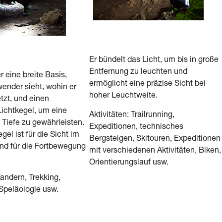
Er bündelt das Licht, um bis in große
Entfernung zu leuchten und
r eine breite Basis,
ermöglicht eine präzise Sicht bei
ender sieht, wohin er
hoher Leuchtweite.
tzt, und einen
Lichtkegel, um eine
Aktivitäten: Trailrunning,
Tiefe zu gewährleisten.
Expeditionen, technisches
gel ist für die Sicht im
Bergsteigen, Skitouren, Expeditionen
nd für die Fortbewegung
mit verschiedenen Aktivitäten, Biken,
Orientierungslauf usw.
Wandern, Trekking,
Speläologie usw.