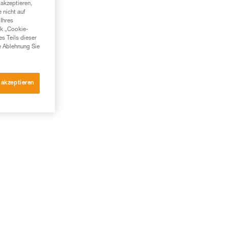
akzeptieren,
m
 nicht auf
Ihres
nk „Cookie-
es Teils dieser
e Ablehnung Sie
 akzeptieren