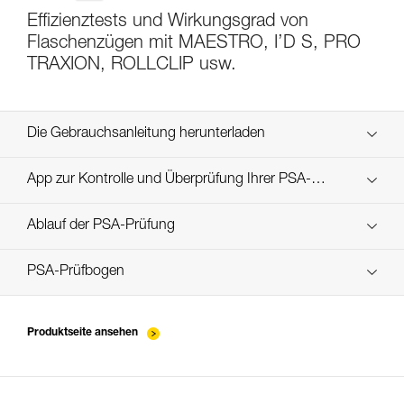
Effizienztests und Wirkungsgrad von
Flaschenzügen mit MAESTRO, I’D S, PRO
TRAXION, ROLLCLIP usw.
Die Gebrauchsanleitung herunterladen
Technical Notice
App zur Kontrolle und Überprüfung Ihrer PSA-
Entdecken Sie ePPEcentre
Bestände
Ablauf der PSA-Prüfung
verif-EPI-IDS-IDL-IDevac-RIG-procedure-DE
PSA-Prüfbogen
verif-EPI-IDS-IDL-IDevac-RIG-suivi-DE
Produktseite ansehen