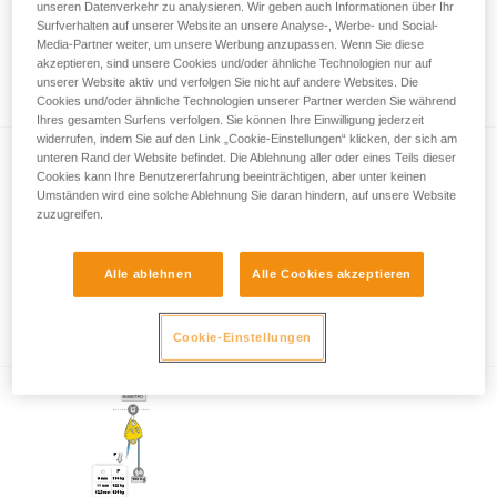
unseren Datenverkehr zu analysieren. Wir geben auch Informationen über Ihr
Surfverhalten auf unserer Website an unsere Analyse-, Werbe- und Social-
Media-Partner weiter, um unsere Werbung anzupassen. Wenn Sie diese
akzeptieren, sind unsere Cookies und/oder ähnliche Technologien nur auf
Abseilen mit zusätzlicher Bremsreibung
unserer Website aktiv und verfolgen Sie nicht auf andere Websites. Die
Cookies und/oder ähnliche Technologien unserer Partner werden Sie während
Ihres gesamten Surfens verfolgen. Sie können Ihre Einwilligung jederzeit
widerrufen, indem Sie auf den Link „Cookie-Einstellungen“ klicken, der sich am
unteren Rand der Website befindet. Die Ablehnung aller oder eines Teils dieser
Cookies kann Ihre Benutzererfahrung beeinträchtigen, aber unter keinen
Umständen wird eine solche Ablehnung Sie daran hindern, auf unsere Website
zuzugreifen.
Alle ablehnen
Alle Cookies akzeptieren
Rettung durch begleitetes Abseilen mit den
Abseilgeräten RIG und I‘D
Cookie-Einstellungen