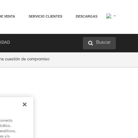
DE VENTA
SERVICIO CLIENTES
DESCARGAS
Buscar
RIDAD
una cuestión de compromiso
correcto
tráfico.
nalíticos,
ies y/o