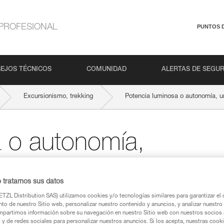
PROFESIONAL
PUNTOS 
EJOS TÉCNICOS
COMUNIDAD
ALERTAS DE SEGU
Excursionismo, trekking
Potencia luminosa o autonomía, 
a o autonomía,
compromiso
o tratamos sus datos
TZL Distribution SAS) utilizamos cookies y/o tecnologías similares para garantizar el 
to de nuestro Sitio web, personalizar nuestro contenido y anuncios, y analizar nuestro 
partimos información sobre su navegación en nuestro Sitio web con nuestros socios a
s y de redes sociales para personalizar nuestros anuncios. Si los acepta, nuestras cook