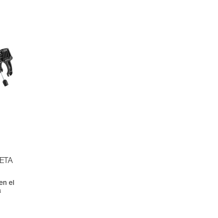
LETA
en el
a