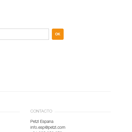
OK
CONTACTO
Petzl Espana
info.esp@petzl.com