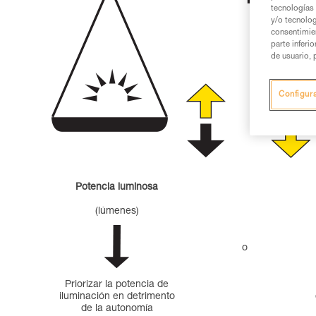
tecnologías 
y/o tecnolog
consentimie
parte inferi
de usuario, 
Configur
Potencia luminosa
(lúmenes)
o
Priorizar la potencia de
iluminación en detrimento
de la autonomía