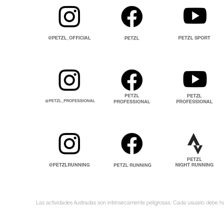
Las actividades ilustradas son intrínsecamente peligrosas. Cada usuario debe ha