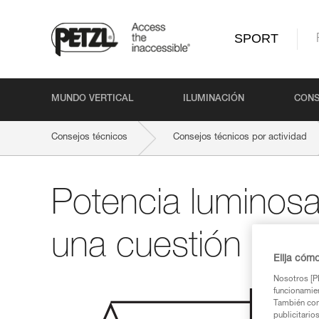
SPORT
MUNDO VERTICAL
ILUMINACIÓN
CONS
Consejos técnicos
Consejos técnicos por actividad
Potencia luminos
una cuestión de 
Elija cóm
Nosotros [PE
funcionamien
También com
publicitario