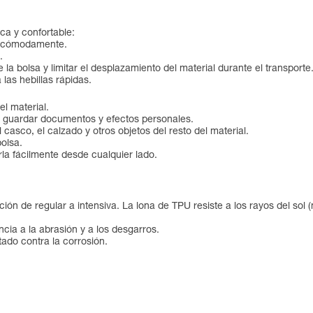
ca y confortable:
la cómodamente.
.
la bolsa y limitar el desplazamiento del material durante el transporte
 las hebillas rápidas.
l material.
ara guardar documentos y efectos personales.
l casco, el calzado y otros objetos del resto del material.
bolsa.
rla fácilmente desde cualquier lado.
ión de regular a intensiva. La lona de TPU resiste a los rayos del sol (n
cia a la abrasión y a los desgarros.
tado contra la corrosión.