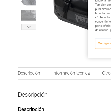
funcionamien
También com
publicitario
tecnologías 
y/o tecnolog
consentimie
parte inferi
de usuario, 
Configur
Descripción
Información técnica
Otro
Descripción
Descripción