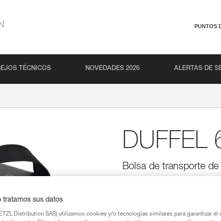
N
PUNTOS 
EJOS TÉCNICOS
NOVEDADES 2026
ALERTAS DE S
DUFFEL 
Bolsa de transporte d
Diseñada para ser utilizada en
ergonómica y confortable con un
o tratamos sus datos
acolchados para asegurar el co
otras posibilidades de llevarla
TZL Distribution SAS) utilizamos cookies y/o tecnologías similares para garantizar el 
abertura que permite acceder fác