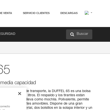
DE VENTA
SERVICIO CLIENTES
DESCARGAS
Buscar
EGURIDAD
65
e media capacidad
 cualquier medio de transporte, la DUFFEL 65 es una bolsa
 volumen de 65 litros. El respaldo y los tirantes están
nfort cuando se lleva como mochila. Polivalente, permite
 gracias a sus tirantes amovibles. Dispone de una gran
correcto
ilmente al material, dos bolsillos en la solapa interior y un