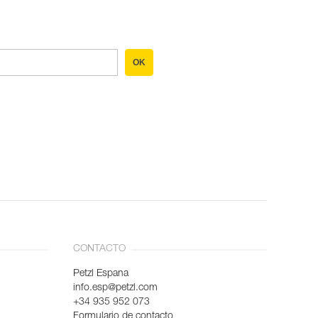
OK
CONTACTO
Petzl Espana
info.esp@petzl.com
+34 935 952 073
Formulario de contacto