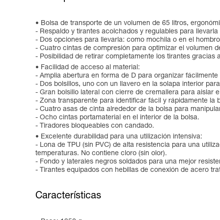
Bolsa de transporte de un volumen de 65 litros, ergonómi
- Respaldo y tirantes acolchados y regulables para llevar
- Dos opciones para llevarla: como mochila o en el hombro
- Cuatro cintas de compresión para optimizar el volumen de 
- Posibilidad de retirar completamente los tirantes gracias a
Facilidad de acceso al material:
- Amplia abertura en forma de D para organizar fácilmente e
- Dos bolsillos, uno con un llavero en la solapa interior p
- Gran bolsillo lateral con cierre de cremallera para aislar e
- Zona transparente para identificar fácil y rápidamente la 
- Cuatro asas de cinta alrededor de la bolsa para manipula
- Ocho cintas portamaterial en el interior de la bolsa.
- Tiradores bloqueables con candado.
Excelente durabilidad para una utilización intensiva:
- Lona de TPU (sin PVC) de alta resistencia para una utilizac
temperaturas. No contiene cloro (sin olor).
- Fondo y laterales negros soldados para una mejor resisten
- Tirantes equipados con hebillas de conexión de acero tra
Características