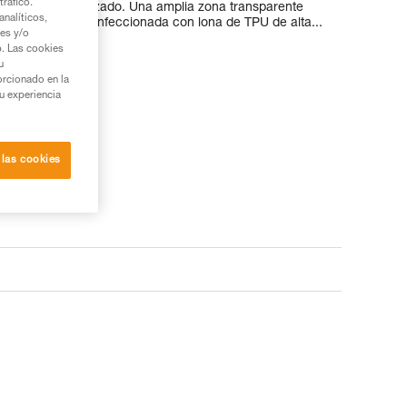
tráfico.
ar un casco o el calzado. Una amplia zona transparente
nalíticos,
 la bolsa. Está confeccionada con lona de TPU de alta...
ies y/o
b. Las cookies
u
orcionado en la
su experiencia
 las cookies