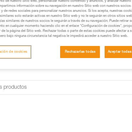
to de nuestro Sitio web, personalizar nuestro contenido y anuncios, y analizar nuestro 
gran bolsillo lateral para aisl
partimos información sobre su navegación en nuestro Sitio web con nuestros socios a
permite identificar rápidamente
s y de redes sociales para personalizar nuestros anuncios. Si los acepta, nuestras cook
Leer la continuación
similares solo estarán activas en nuestro Sitio web y no le seguirán en otros sitios we
ías similares de nuestros socios le seguirán a través de su navegación. Puede retirar s
nto en cualquier momento haciendo clic en el enlace "Configuración de cookies", prop
Buscar un punto de venta
or de la página del Sitio web. Rechazar todas o parte de estas cookies puede afectar a 
pero bajo ninguna circunstancia tal negativa le impedirá acceder a nuestro Sitio web.
ación de cookies
Rechazarlas todas
Aceptar todas
s productos