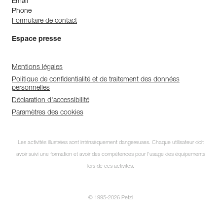
Email
Phone
Formulaire de contact
Espace presse
Mentions légales
Politique de confidentialité et de traitement des données
personnelles
Déclaration d'accessibilité
Paramètres des cookies
Les activités illustrées sont intrinsèquement dangereuses. Chaque utilisateur doit
avoir suivi une formation et avoir des compétences pour l’usage des équipements
lors de ces activités.
© 1995-2026 Petzl