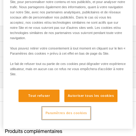
Barrettes de rechange pour les crampons LYNX, SARKEN,
Site, pour personnaliser notre contenu et nos publicités, et pour analyser notre
trafic. Nous partageons également des informations, quant à votre navigation
VASAK et IRVIS. Elles sont aussi compatibles avec les
sur notre Site, avec nos partenaires analytiques, publicitaires et de réseaux
crampons DART pour les pointures du 38 au 49.
sociaux afin de personnaliser nos publicités. Dans le cas où vous les
acceptez, nos cookies et/ou technologies similaires ne sont actifs que sur
notre Site et ne vous suivront pas sur d’autres sites web. Les cookies et/ou
technologies similaires de nos partenaires vous suivront pendant toute votre
Descriptif
navigation.
Barrettes de rechange pour les crampons LYNX
Vous pouvez retirer votre consentement à tout moment en cliquant sur le lien «
Spécifications techniques
(U034AA00), SARKEN (U008AA00 et T10A LLU), VASAK
Paramètres des cookies » prévu à cet effet en bas de page du Site.
(U007XA00 et T05A XXX) et IRVIS (U006XA00 et T03A
Poids: 110 g
Le fait de refuser tout ou partie de ces cookies peut dégrader votre expérience
Informations techniques
XXX).
utilisateur, mais en aucun cas ce refus ne vous empêchera d’accéder à notre
Matière(s): acier
Barrettes longues pour DART (U001AC00 et U001AB00),
Site.
Notice
adaptées aux pointures du 38 au 49.
Inspection
Spécifications référence(s)
Télécharger le pdf CRAMPON - ACCESSORY
COMPATIBILITY
Réglables par demi-pointure.
Référence : T03A BA
FAQ
Tout refuser
Autoriser tous les cookies
Produit livré par paire.
Garantie : 3 ans
FAQ
Conditionnement : 1
Autres produits
Paramètres des cookies
Voir tous les contenus techniques
Produits complémentaires