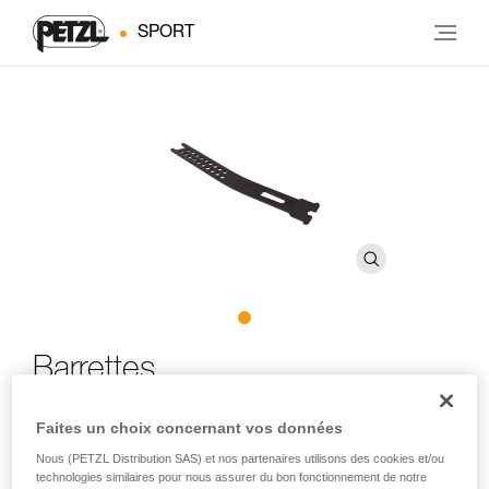
SPORT
Barrettes
Faites un choix concernant vos données
Barrettes de rechange pour crampons LYNX, SARKEN,
VASAK et IRVIS
Nous (PETZL Distribution SAS) et nos partenaires utilisons des cookies et/ou
technologies similaires pour nous assurer du bon fonctionnement de notre