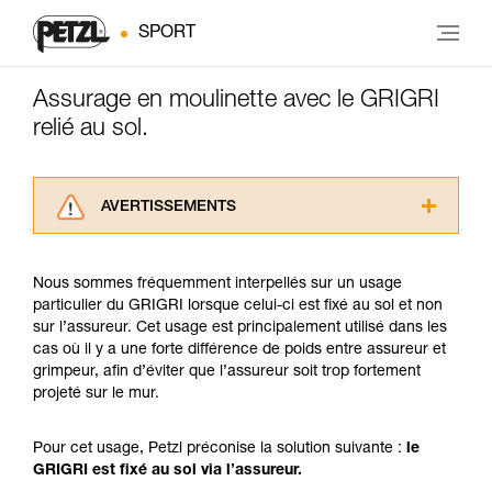
SPORT
Assurage en moulinette avec le GRIGRI
relié au sol.
AVERTISSEMENTS
Lisez attentivement les notices techniques des
produits utilisés dans ce conseil avant de le
Nous sommes fréquemment interpellés sur un usage
consulter. Vous devez avoir compris les
particulier du GRIGRI lorsque celui-ci est fixé au sol et non
informations de la notice technique pour
sur l’assureur. Cet usage est principalement utilisé dans les
pouvoir comprendre ce complément
cas où il y a une forte différence de poids entre assureur et
d’informations.
grimpeur, afin d’éviter que l’assureur soit trop fortement
Maîtriser ces techniques nécessite une
projeté sur le mur.
formation et un entraînement spécifique. Validez
avec un professionnel votre capacité à refaire
la manipulation, seul, en toute sécurité, avant
Pour cet usage, Petzl préconise la solution suivante :
le
de la reproduire en autonomie.
GRIGRI est fixé au sol via l’assureur.
Nous donnons des exemples de techniques