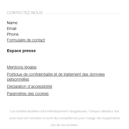
CONTACTEZ-NOUS
Name
Email
Phone
Formulaire de contact
Espace presse
Mentions légales
Politique de confidentialité et de traitement des données
personnelles
Déclaration d'accessibilité
Paramètres des cookies
Les activités illustrées sont intrinsèquement dangereuses. Chaque utilisateur doit
avoir suivi une formation et avoir des compétences pour l’usage des équipements
lors de ces activités.