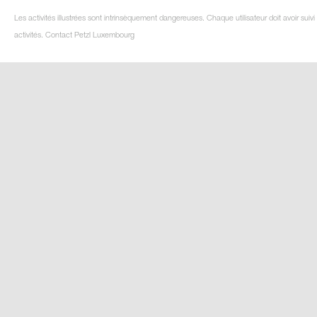
Les activités illustrées sont intrinsèquement dangereuses. Chaque utilisateur doit avoir su
activités. Contact Petzl Luxembourg