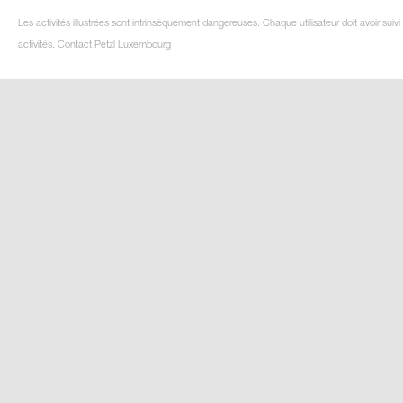
Les activités illustrées sont intrinsèquement dangereuses. Chaque utilisateur doit avoir su
activités. Contact Petzl Luxembourg