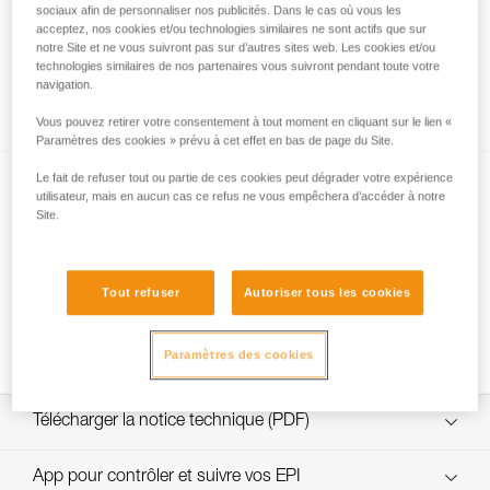
sociaux afin de personnaliser nos publicités. Dans le cas où vous les
acceptez, nos cookies et/ou technologies similaires ne sont actifs que sur
notre Site et ne vous suivront pas sur d’autres sites web. Les cookies et/ou
technologies similaires de nos partenaires vous suivront pendant toute votre
Quelle résistance choisir pour la jugulaire
navigation.
DUAL ?
Vous pouvez retirer votre consentement à tout moment en cliquant sur le lien «
Paramètres des cookies » prévu à cet effet en bas de page du Site.
Le fait de refuser tout ou partie de ces cookies peut dégrader votre expérience
utilisateur, mais en aucun cas ce refus ne vous empêchera d’accéder à notre
Site.
Tout refuser
Autoriser tous les cookies
NEW
Changement fusible jugulaire DUAL
Paramètres des cookies
Télécharger la notice technique (PDF)
Technical Notice
App pour contrôler et suivre vos EPI