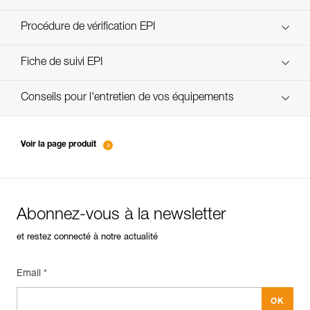
découvrez ePPEcentre
Procédure de vérification EPI
verif-EPI-casques-PRO-procedure-FR
Fiche de suivi EPI
verif-EPI-casque-PRO-suivi-FR
Conseils pour l'entretien de vos équipements
entretien-casques-FR
Voir la page produit
Abonnez-vous à la newsletter
et restez connecté à notre actualité
Email *