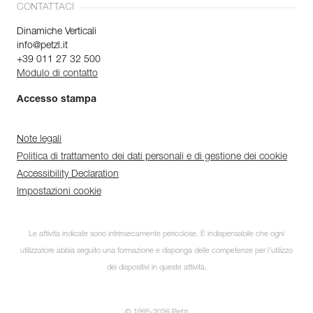
CONTATTACI
Dinamiche Verticali
info@petzl.it
+39 011 27 32 500
Modulo di contatto
Accesso stampa
Note legali
Politica di trattamento dei dati personali e di gestione dei cookie
Accessibility Declaration
Impostazioni cookie
Le attività indicate sono intrinsecamente pericolose. È indispensabile che ogni
utilizzatore abbia seguito una formazione e disponga delle competenze per l’utilizzo
dei dispositivi in queste attività.
© 1995-2026 Petzl