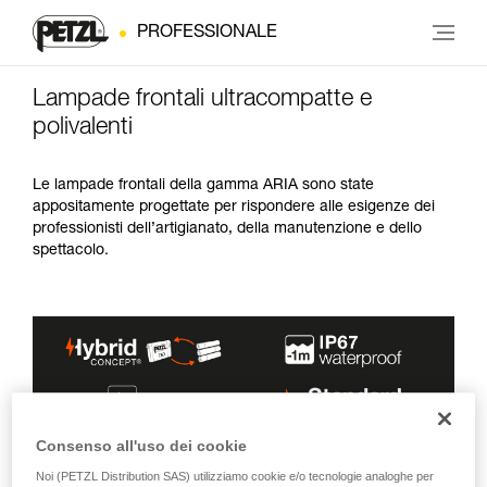
PROFESSIONALE
Lampade frontali ultracompatte e
polivalenti
Le lampade frontali della gamma ARIA sono state
appositamente progettate per rispondere alle esigenze dei
professionisti dell’artigianato, della manutenzione e dello
spettacolo.
Consenso all'uso dei cookie
Noi (PETZL Distribution SAS) utilizziamo cookie e/o tecnologie analoghe per
POTENZA
AUTONOMIA
ALIMENTAZIONE
FASCI
COLORI
MASSIMA
MASSIMA
FORNITA
LUMINOSI
D’ILLUMINAZIONE