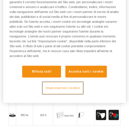
garantire il corretto funzionamento del Sito web, per personalizzare i nostri
contenuti e annunci e analizzare il traffico. Condividiamo, inoltre, informazioni
sulla navigazione dell’utente sul Sito web con i nostri partner di servizi di analisi
600 lm
100 h
dei dati, pubblicitari e di social media al fine di personalizzare le nostre
pubblicità. Se l’utente accetta, i nostri cookie e/o tecnologie analoghe saranno
attivi solo sul Sito web e non seguiranno l’utente su altri siti. I cookie e/o
tecnologie analoghe dei nostri partner seguiranno l’utente durante la
450 lm
100 h
navigazione. L’utente può revocare il proprio consenso in qualsiasi momento
facendo clic sul link “Impostazioni cookie”, disponibile nella parte inferiore del
Sito web. Il rifiuto di tutti o parte di tali cookie potrebbe compromettere
l’esperienza dell’utente, ma in nessun caso tale rifiuto impedirà all’utente di
450 lm
110 h
accedere al Sito web.
Rifiuta tutti
Accetta tutti i cookie
450 lm
110 h
Impostazioni cookie
350 lm
110 h
350 lm
110 h