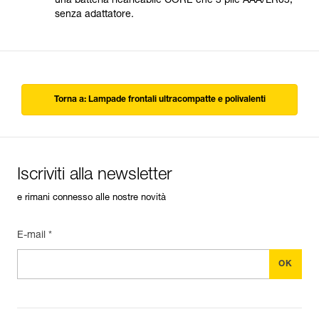
una batteria ricaricabile CORE che 3 pile AAA/LR03,
senza adattatore.
Torna a: Lampade frontali ultracompatte e polivalenti
Iscriviti alla newsletter
e rimani connesso alle nostre novità
E-mail *