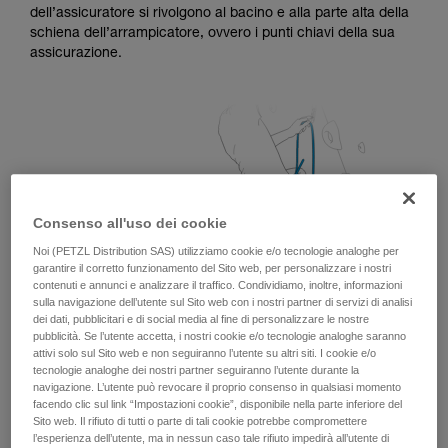
dell’assicuratore si rivolgono al bacino e alla parte alta della
sicurezza, prima di riprodurla autonomamente.
schiena dell’arrampicatore, ovvero i punti chiavi della sua
Forniamo esempi di tecniche relative alla vostra
assicurazione.
attività. Ne possono esistere altre che non
vengono qui descritte.
Consenso all'uso dei cookie
Noi (PETZL Distribution SAS) utilizziamo cookie e/o tecnologie analoghe per
garantire il corretto funzionamento del Sito web, per personalizzare i nostri
contenuti e annunci e analizzare il traffico. Condividiamo, inoltre, informazioni
sulla navigazione dell’utente sul Sito web con i nostri partner di servizi di analisi
dei dati, pubblicitari e di social media al fine di personalizzare le nostre
pubblicità. Se l’utente accetta, i nostri cookie e/o tecnologie analoghe saranno
attivi solo sul Sito web e non seguiranno l’utente su altri siti. I cookie e/o
tecnologie analoghe dei nostri partner seguiranno l’utente durante la
navigazione. L’utente può revocare il proprio consenso in qualsiasi momento
facendo clic sul link “Impostazioni cookie”, disponibile nella parte inferiore del
Sito web. Il rifiuto di tutti o parte di tali cookie potrebbe compromettere
l’esperienza dell’utente, ma in nessun caso tale rifiuto impedirà all’utente di