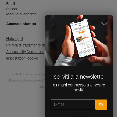
Email
Phone
Modulo di contatto
Accesso stampa
Note legali
Politica di trattamento dei dati personali e di gestione dei cookie
Accessibility Declaration
Impostazioni cookie
Le attività indicate sono intrinsecamente pericolose. È indispensabile che ogni
Iscriviti alla newsletter
utilizzatore abbia seguito una formazione e disponga delle competenze per l’utilizzo
e rimani connesso alle nostre
dei dispositivi in queste attività.
novità
© 1995-2026 Petzl