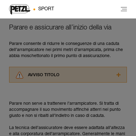
SPORT
Parare e assicurare all’inizio della via
Parare consente di ridurre le conseguenze di una caduta
dell’arrampicatore nei primi metri d’arrampicata, prima che
abbia moschettonato il primo punto di assicurazione.
AVVISO TITOLO
Leggere attentamente le istruzioni tecniche dei
prodotti utilizzati in questo consiglio prima di
consultarlo. Dovete aver compreso le
Parare non serve a trattenere l’arrampicatore. Si tratta di
informazioni dell’istruzione tecnica per poter
accompagnare il suo movimento affinché atterri nel punto
capire queste ulteriori informazioni.
giusto e non si ribalti all’indietro in caso di caduta.
La padronanza di queste tecniche richiede una
formazione ed un addestramento specifico.
La tecnica dell’assicuratore deve essere adattata all’altezza
Verificate con un professionista la vostra
e alla corporatura dell’arrampicatore. Generalmente le mani
capacità di rifare la manovra, da soli, in piena