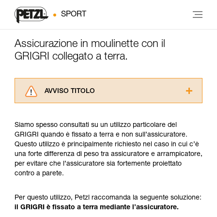
SPORT
Assicurazione in moulinette con il
GRIGRI collegato a terra.
AVVISO TITOLO
Leggere attentamente le istruzioni tecniche dei
prodotti utilizzati in questo consiglio prima di
Siamo spesso consultati su un utilizzo particolare del
consultarlo. Dovete aver compreso le
GRIGRI quando è fissato a terra e non sull’assicuratore.
informazioni dell’istruzione tecnica per poter
Questo utilizzo è principalmente richiesto nel caso in cui c’è
capire queste ulteriori informazioni.
una forte differenza di peso tra assicuratore e arrampicatore,
La padronanza di queste tecniche richiede una
per evitare che l’assicuratore sia fortemente proiettato
formazione ed un addestramento specifico.
contro a parete.
Verificate con un professionista la vostra
capacità di rifare la manovra, da soli, in piena
sicurezza, prima di riprodurla autonomamente.
Per questo utilizzo, Petzl raccomanda la seguente soluzione:
Forniamo esempi di tecniche relative alla vostra
il GRIGRI è fissato a terra mediante l’assicuratore.
attività. Ne possono esistere altre che non