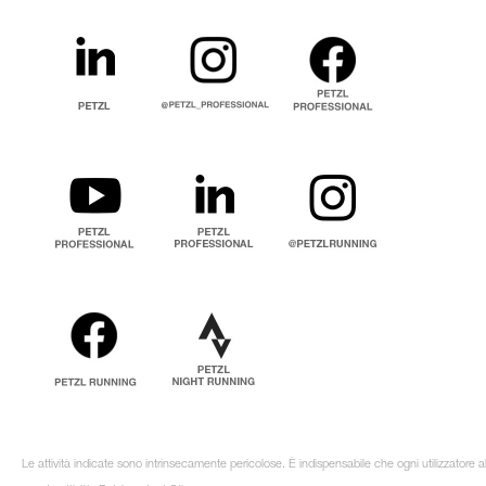
Le attività indicate sono intrinsecamente pericolose. È indispensabile che ogni utilizzatore 