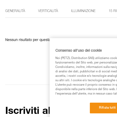
GENERALITÀ
VERTICALITÀ
ILLUMINAZIONE
15 R
Nessun risultato per questa ricerca
Consenso all'uso dei cookie
Noi (PETZL Distribution SAS) utilizziamo cooki
funzionamento del Sito web, per personalizzare 
Condividiamo, inoltre, informazioni sulla navig
di analisi dei dati, pubblicitari e di social med
accetta, i nostri cookie e/o tecnologie analog
su altri siti. I cookie e/o tecnologie analoghe
L’utente può revocare il proprio consenso in 
disponibile nella parte inferiore del Sito web. 
l’esperienza dell’utente, ma in nessun caso tal
Rifiuta tutti
Iscriviti alla newsletter