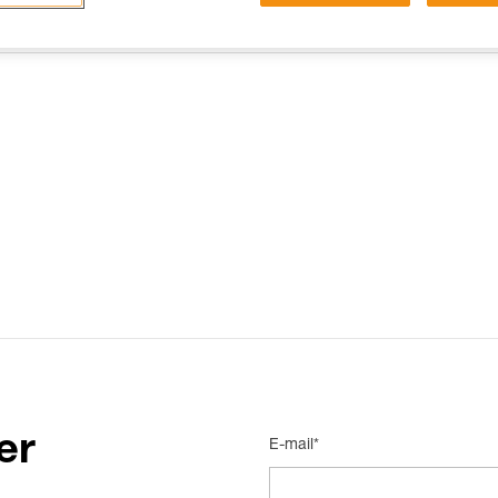
15 RISPOSTE FREQUENTI
CONTATTI
er
E-mail*