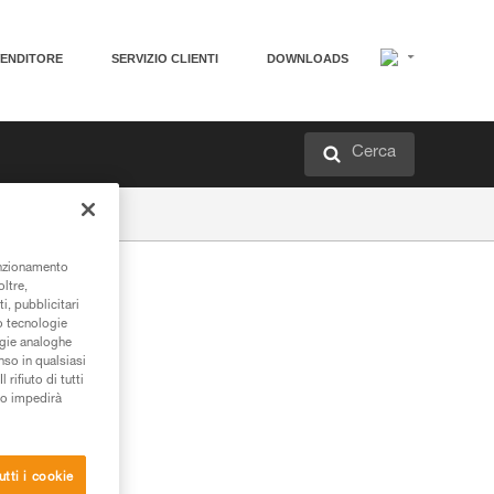
VENDITORE
SERVIZIO CLIENTI
DOWNLOADS
Cerca
unzionamento
oltre,
i, pubblicitari
/o tecnologie
ogie analoghe
nso in qualsiasi
rifiuto di tutti
to impedirà
utti i cookie