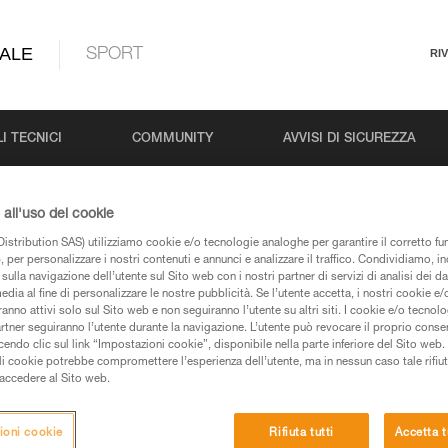
ALE
SPORT
RI
I TECNICI
COMMUNITY
AVVISI DI SICUREZZA
all'uso dei cookie
istribution SAS) utilizziamo cookie e/o tecnologie analoghe per garantire il corretto f
 per personalizzare i nostri contenuti e annunci e analizzare il traffico. Condividiamo, in
sulla navigazione dell’utente sul Sito web con i nostri partner di servizi di analisi dei dat
edia al fine di personalizzare le nostre pubblicità. Se l’utente accetta, i nostri cookie e
anno attivi solo sul Sito web e non seguiranno l’utente su altri siti. I cookie e/o tecnol
artner seguiranno l’utente durante la navigazione. L’utente può revocare il proprio conse
pagine prodotti e tecniche, le troverete qui.
do clic sul link “Impostazioni cookie”, disponibile nella parte inferiore del Sito web. Il 
ali cookie potrebbe compromettere l’esperienza dell’utente, ma in nessun caso tale rifiu
i accedere al Sito web.
ioni cookie
Rifiuta tutti
Accetta t