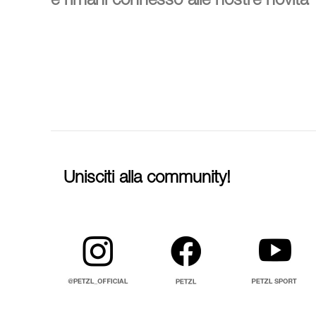
e rimani connesso alle nostre novità
Unisciti alla community!