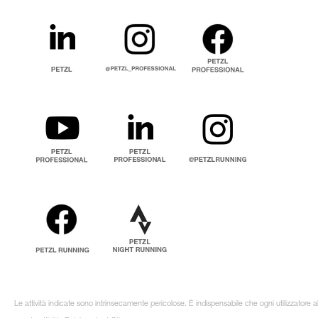
Le attività indicate sono intrinsecamente pericolose. È indispensabile che ogni utilizzatore 