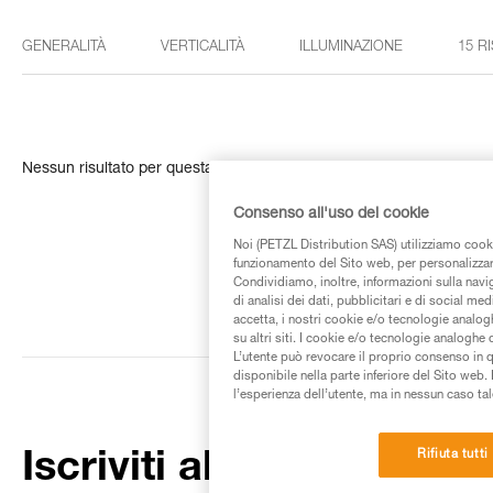
GENERALITÀ
VERTICALITÀ
ILLUMINAZIONE
15 R
Nessun risultato per questa ricerca
Consenso all'uso dei cookie
Noi (PETZL Distribution SAS) utilizziamo cooki
funzionamento del Sito web, per personalizzare 
Condividiamo, inoltre, informazioni sulla navig
di analisi dei dati, pubblicitari e di social med
accetta, i nostri cookie e/o tecnologie analog
su altri siti. I cookie e/o tecnologie analoghe
L’utente può revocare il proprio consenso in 
disponibile nella parte inferiore del Sito web. 
l’esperienza dell’utente, ma in nessun caso tal
Rifiuta tutti
Iscriviti alla newsletter