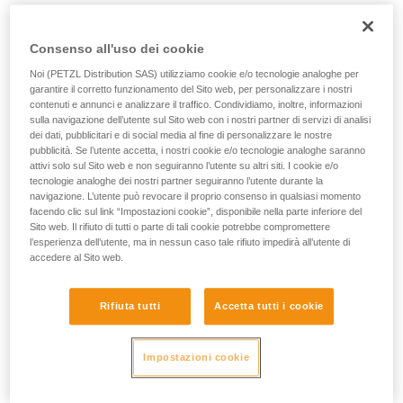
Consenso all'uso dei cookie
Per spostamenti efficaci
Noi (PETZL Distribution SAS) utilizziamo cookie e/o tecnologie analoghe per
garantire il corretto funzionamento del Sito web, per personalizzare i nostri
contenuti e annunci e analizzare il traffico. Condividiamo, inoltre, informazioni
sulla navigazione dell’utente sul Sito web con i nostri partner di servizi di analisi
Recupero della corda fluido e
dei dati, pubblicitari e di social media al fine di personalizzare le nostre
pubblicità. Se l’utente accetta, i nostri cookie e/o tecnologie analoghe saranno
preciso
attivi solo sul Sito web e non seguiranno l’utente su altri siti. I cookie e/o
tecnologie analoghe dei nostri partner seguiranno l’utente durante la
La leva di sbloccaggio, montata su
navigazione. L’utente può revocare il proprio consenso in qualsiasi momento
molla, garantisce una grande
facendo clic sul link “Impostazioni cookie”, disponibile nella parte inferiore del
Sito web. Il rifiuto di tutti o parte di tali cookie potrebbe compromettere
precisione negli spostamenti. La
l’esperienza dell’utente, ma in nessun caso tale rifiuto impedirà all’utente di
regolazione della pressione su questa
accedere al Sito web.
leva permette di modulare la velocità di
spostamento.
Rifiuta tutti
Accetta tutti i cookie
Facilità di recuperare la corda
Impostazioni cookie
La puleggia, montata su cuscinetto a